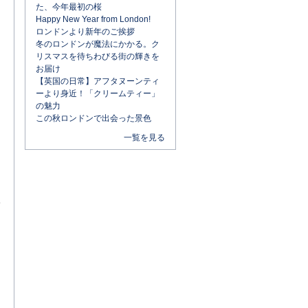
た、今年最初の桜
Happy New Year from London!
ロンドンより新年のご挨拶
冬のロンドンが魔法にかかる。ク
リスマスを待ちわびる街の輝きを
お届け
【英国の日常】アフタヌーンティ
ーより身近！「クリームティー」
の魅力
この秋ロンドンで出会った景色
一覧を見る
て