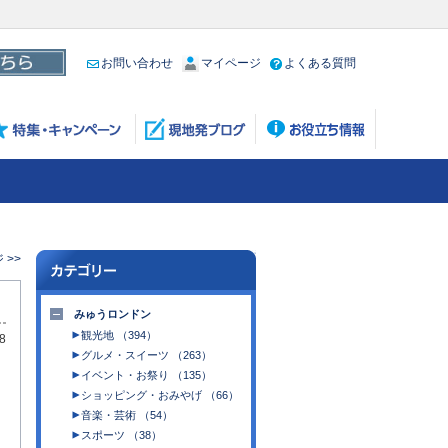
お問い合わせ
マイページ
よくある質問
 >>
みゅうロンドン
観光地 （394）
8
グルメ・スイーツ （263）
イベント・お祭り （135）
ショッピング・おみやげ （66）
音楽・芸術 （54）
スポーツ （38）