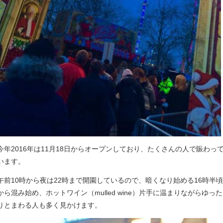
今年2016年は11月18日からオープンしており、たくさんの人で賑わっ
います。
午前10時から夜は22時まで開園しているので、暗くなり始める16時半頃
から混み始め、ホットワイン（mulled wine）片手に温まりながらゆった
りとまわる人も多く見かけます。