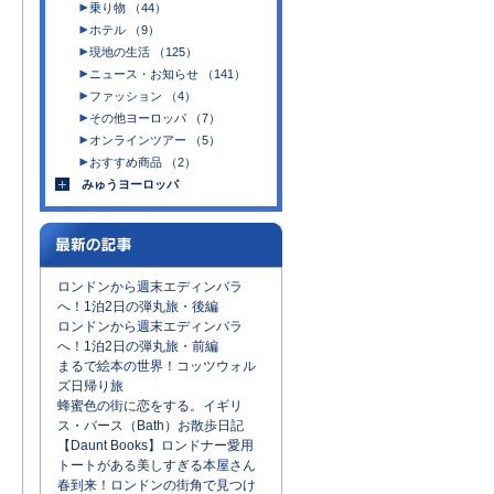
乗り物 （44）
ホテル （9）
現地の生活 （125）
ニュース・お知らせ （141）
ファッション （4）
その他ヨーロッパ （7）
オンラインツアー （5）
おすすめ商品 （2）
みゅうヨーロッパ
ロンドンから週末エディンバラ
へ！1泊2日の弾丸旅・後編
ロンドンから週末エディンバラ
へ！1泊2日の弾丸旅・前編
まるで絵本の世界！コッツウォル
ズ日帰り旅
蜂蜜色の街に恋をする。イギリ
ス・バース（Bath）お散歩日記
【Daunt Books】ロンドナー愛用
トートがある美しすぎる本屋さん
春到来！ロンドンの街角で見つけ