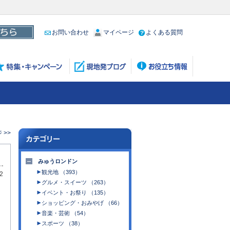
お問い合わせ
マイページ
よくある質問
>>
みゅうロンドン
観光地 （393）
2
グルメ・スイーツ （263）
イベント・お祭り （135）
ショッピング・おみやげ （66）
音楽・芸術 （54）
スポーツ （38）