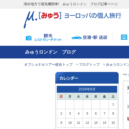
湖水地方で蒸気機関車! みゅうロンドン ブログ記事ページ
みゅうロンドン ブログ
オプショナルツアー総合トップ
ブログトップ
みゅうロンドン
<
2026年8月
日
月
火
水
木
金
土
1
2
3
4
5
6
7
8
9
10
11
12
13
14
15