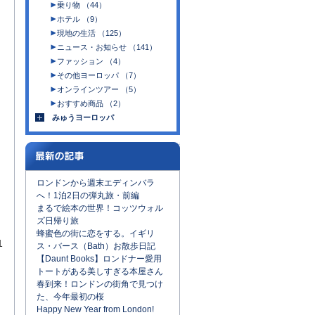
乗り物 （44）
ホテル （9）
現地の生活 （125）
ニュース・お知らせ （141）
ファッション （4）
その他ヨーロッパ （7）
オンラインツアー （5）
おすすめ商品 （2）
みゅうヨーロッパ
ロンドンから週末エディンバラ
へ！1泊2日の弾丸旅・前編
まるで絵本の世界！コッツウォル
ズ日帰り旅
蜂蜜色の街に恋をする。イギリ
1
ス・バース（Bath）お散歩日記
【Daunt Books】ロンドナー愛用
トートがある美しすぎる本屋さん
春到来！ロンドンの街角で見つけ
た、今年最初の桜
Happy New Year from London!