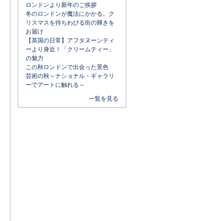
ロンドンより新年のご挨拶
冬のロンドンが魔法にかかる。ク
リスマスを待ちわびる街の輝きを
お届け
【英国の日常】アフタヌーンティ
ーより身近！「クリームティー」
の魅力
この秋ロンドンで出会った景色
芸術の秋～ナショナル・ギャラリ
ーでアートに触れる～
一覧を見る