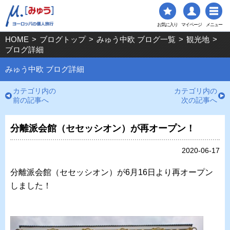
お気に入り
マイページ
メニュー
HOME
>
ブログトップ
>
みゅう中欧 ブログ一覧
>
観光地
>
ブログ詳細
みゅう中欧 ブログ詳細
カテゴリ内の
カテゴリ内の
前の記事へ
次の記事へ
分離派会館（セセッシオン）が再オープン！
2020-06-17
分離派会館（セセッシオン）が6月16日より再オープン
しました！