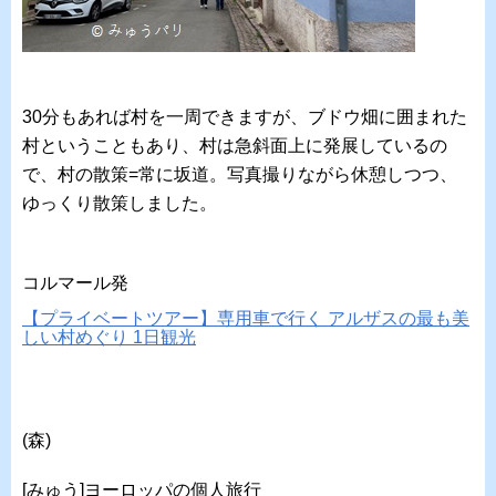
30分もあれば村を一周できますが、ブドウ畑に囲まれた
村ということもあり、村は急斜面上に発展しているの
で、村の散策=常に坂道。写真撮りながら休憩しつつ、
ゆっくり散策しました。
コルマール発
【プライベートツアー】専用車で行く アルザスの最も美
しい村めぐり 1日観光
(森)
[みゅう]ヨーロッパの個人旅行