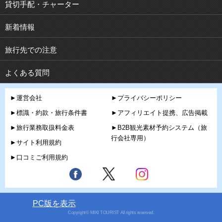
貸切手配・チャーター
新着情報
旅行先での注意
よくある質問
►運営会社
►プライバシーポリシー
►標識・約款・旅行条件書
►アフィリエイト提携、広告掲載
►旅行業務取扱料金表
►B2B観光素材予約システム（旅
行会社専用）
►サイト利用規約
►口コミご利用規約
PC版を表示
Copyright© MIKI TOURIST All rights reserved.