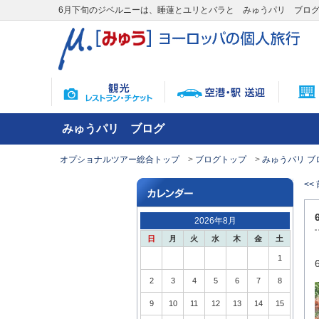
6月下旬のジベルニーは、睡蓮とユリとバラと みゅうパリ ブロ
みゅうパリ ブログ
オプショナルツアー総合トップ
ブログトップ
みゅうパリ ブ
<<
2026年8月
日
月
火
水
木
金
土
1
2
3
4
5
6
7
8
9
10
11
12
13
14
15