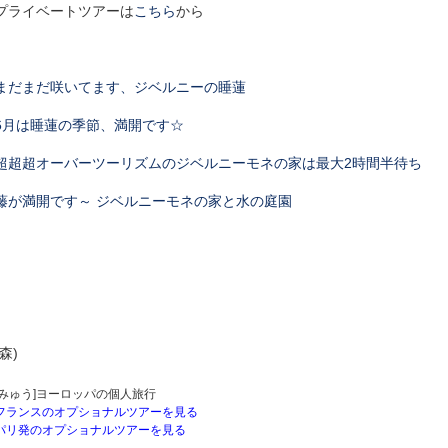
プライベートツアーは
こちら
から
まだまだ咲いてます、ジベルニーの睡蓮
6月は睡蓮の季節、満開です☆
超超超オーバーツーリズムのジベルニーモネの家は最大2時間半待ち
藤が満開です～ ジベルニーモネの家と水の庭園
(森)
[みゅう]ヨーロッパの個人旅行
フランスのオプショナルツアーを見る
パリ発のオプショナルツアーを見る