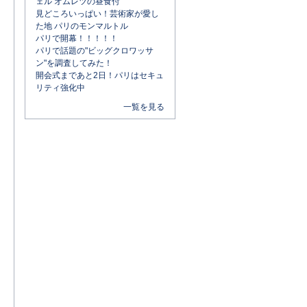
ェル オムレツの昼食付
見どころいっぱい！芸術家が愛し
た地 パリのモンマルトル
パリで開幕！！！！！
パリで話題の"ビッグクロワッサ
ン"を調査してみた！
開会式まであと2日！パリはセキュ
リティ強化中
一覧を見る