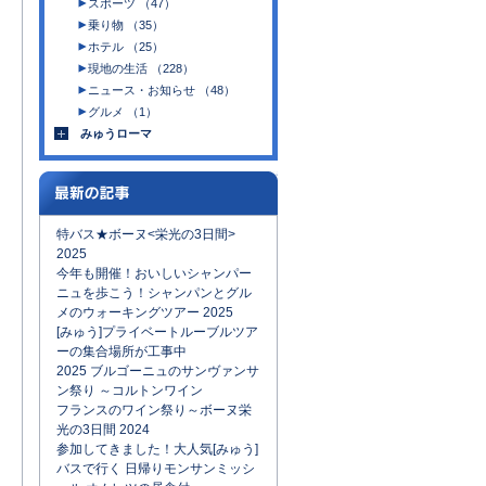
スポーツ （47）
乗り物 （35）
ホテル （25）
現地の生活 （228）
ニュース・お知らせ （48）
グルメ （1）
みゅうローマ
特バス★ボーヌ<栄光の3日間>
2025
今年も開催！おいしいシャンパー
ニュを歩こう！シャンパンとグル
メのウォーキングツアー 2025
[みゅう]プライベートルーブルツア
ーの集合場所が工事中
2025 ブルゴーニュのサンヴァンサ
ン祭り ～コルトンワイン
フランスのワイン祭り～ボーヌ栄
光の3日間 2024
参加してきました！大人気[みゅう]
バスで行く 日帰りモンサンミッシ