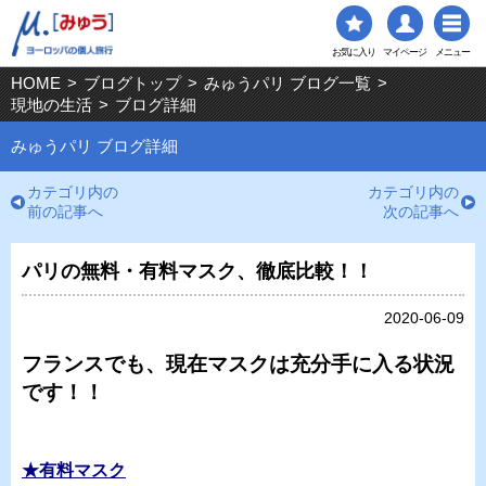
お気に入り
マイページ
メニュー
HOME
>
ブログトップ
>
みゅうパリ ブログ一覧
>
現地の生活
>
ブログ詳細
みゅうパリ ブログ詳細
カテゴリ内の
カテゴリ内の
前の記事へ
次の記事へ
パリの無料・有料マスク、徹底比較！！
2020-06-09
フランスでも、現在マスクは充分手に入る状況
です！！
★有料マスク