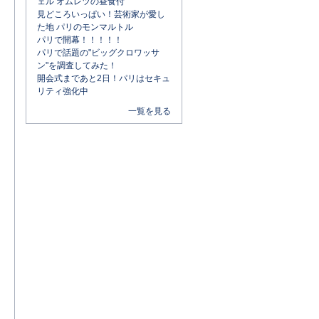
ェル オムレツの昼食付
見どころいっぱい！芸術家が愛し
た地 パリのモンマルトル
パリで開幕！！！！！
パリで話題の"ビッグクロワッサ
ン"を調査してみた！
開会式まであと2日！パリはセキュ
リティ強化中
一覧を見る