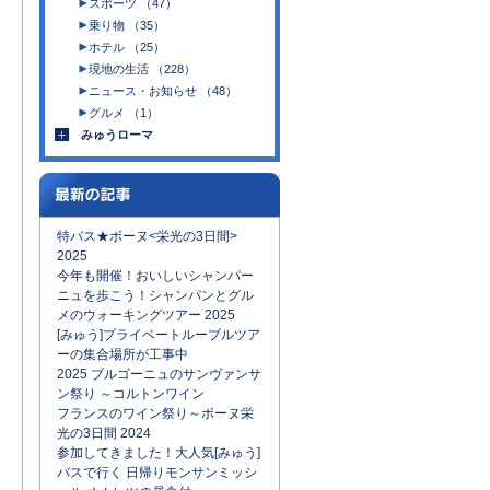
スポーツ （47）
乗り物 （35）
ホテル （25）
現地の生活 （228）
ニュース・お知らせ （48）
グルメ （1）
みゅうローマ
特バス★ボーヌ<栄光の3日間>
2025
今年も開催！おいしいシャンパー
ニュを歩こう！シャンパンとグル
メのウォーキングツアー 2025
[みゅう]プライベートルーブルツア
ーの集合場所が工事中
2025 ブルゴーニュのサンヴァンサ
ン祭り ～コルトンワイン
フランスのワイン祭り～ボーヌ栄
光の3日間 2024
参加してきました！大人気[みゅう]
バスで行く 日帰りモンサンミッシ