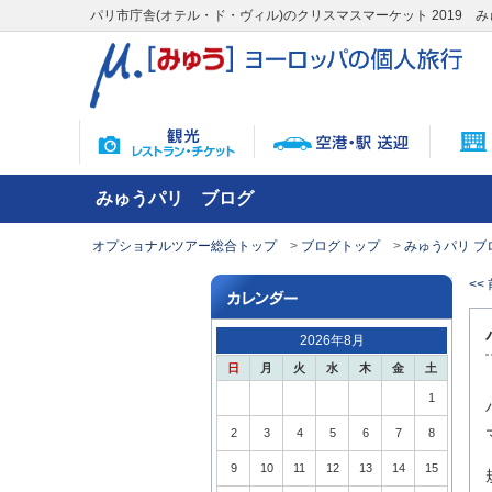
パリ市庁舎(オテル・ド・ヴィル)のクリスマスマーケット 2019 
みゅうパリ ブログ
オプショナルツアー総合トップ
ブログトップ
みゅうパリ ブ
<<
2026年8月
日
月
火
水
木
金
土
1
2
3
4
5
6
7
8
9
10
11
12
13
14
15