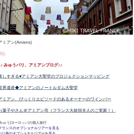
アミアン(Amiens)
(桃)
♪♪ みゅうパリ、アミアンブログ♪♪
美しすぎる♥アミアン大聖堂のプロジェクションマッピング
世界遺産◆アミアンのノートルダム大聖堂
アミアン、びっくりエピソードのあるオーナーのワインバー
お菓子やさん＠アミアン市（フランス大統領夫人のご実家！）
[みゅう]ヨーロッパの個人旅行
フランスのオプショナルツアーを見る
パリ発のオプショナルツアーを見る