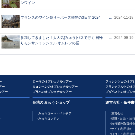
ンワイン
フランスのワイン祭り～ボーヌ栄光の3日間 2024
…
2024-11-18
参加してきました！大人気[みゅう]バスで行く 日帰
…
2024-09-19
りモンサンミッシェル オムレツの昼 ...
ー
ローマのオプショナルツアー
フィレンツェのオプ
アー
ミュンヘンのオプショナルツアー
フランクフルトのオ
ツアー
プラハのオプショナルツアー
ブダペストのオプシ
各地の みゅうショップ
運営会社・条件書
みゅうローマ・ベネチア
運営会社
ン
みゅうロンドン
標識・約款・旅
旅行業務取扱料
サイト利用規約
口コミご利用規