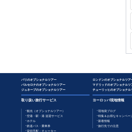
パリのオプショナルツアー
ロンドンのオプショナルツア
バルセロナのオプショナルツアー
マドリッドのオプショナルツ
ジュネーブのオプショナルツアー
チューリッヒのオプショナル
取り扱い旅行サービス
ヨーロッパ現地情報
観光（オプショナルツアー）
現地発ブログ
空港・駅・港 送迎サービス
特集＆お得なキャンペー
ホテル
新着情報
鉄道バス・乗車券
旅行先での注意
貸切手配・チャーター