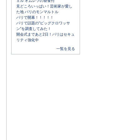
ェル オムレツの昼食付
見どころいっぱい！芸術家が愛し
た地 パリのモンマルトル
パリで開幕！！！！！
パリで話題の"ビッグクロワッサ
ン"を調査してみた！
開会式まであと2日！パリはセキュ
リティ強化中
一覧を見る