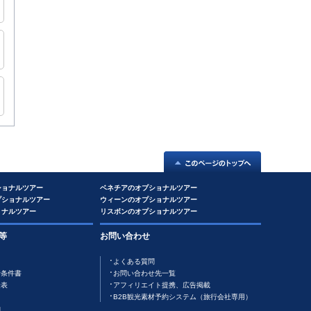
ショナルツアー
ベネチアのオプショナルツアー
プショナルツアー
ウィーンのオプショナルツアー
ョナルツアー
リスボンのオプショナルツアー
等
お問い合わせ
よくある質問
行条件書
お問い合わせ先一覧
金表
アフィリエイト提携、広告掲載
B2B観光素材予約システム（旅行会社専用）
約