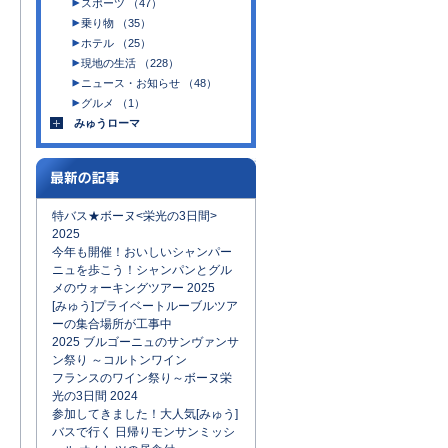
スポーツ （47）
乗り物 （35）
ホテル （25）
現地の生活 （228）
ニュース・お知らせ （48）
グルメ （1）
みゅうローマ
特バス★ボーヌ<栄光の3日間>
2025
今年も開催！おいしいシャンパー
ニュを歩こう！シャンパンとグル
メのウォーキングツアー 2025
[みゅう]プライベートルーブルツア
ーの集合場所が工事中
2025 ブルゴーニュのサンヴァンサ
ン祭り ～コルトンワイン
フランスのワイン祭り～ボーヌ栄
光の3日間 2024
参加してきました！大人気[みゅう]
バスで行く 日帰りモンサンミッシ