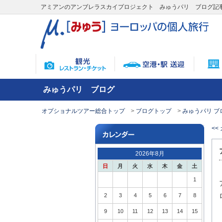
アミアンのアンブレラスカイプロジェクト みゅうパリ ブログ記
みゅうパリ ブログ
オプショナルツアー総合トップ
ブログトップ
みゅうパリ ブ
<
2026年8月
日
月
火
水
木
金
土
1
2
3
4
5
6
7
8
9
10
11
12
13
14
15