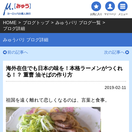
お気に入り
マイページ
メニュー
HOME
>
ブログトップ
>
みゅうパリ ブログ一覧
>
ブログ詳細
みゅうパリ ブログ詳細
前の記事へ
次の記事へ
海外在住でも日本の味を！本格ラーメンがつくれ
る！？ 重曹 油そばの作り方
2019-02-11
祖国を遠く離れて恋しくなるのは、言葉と食事。