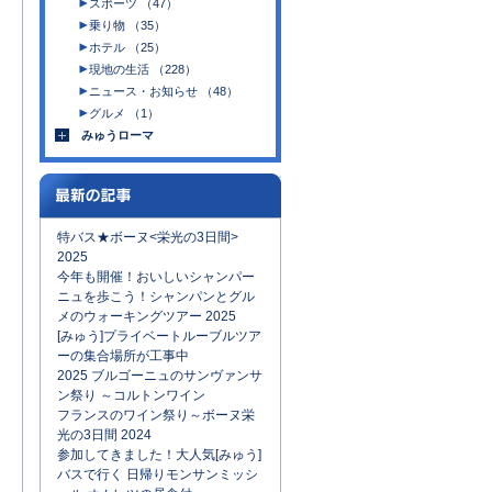
スポーツ （47）
乗り物 （35）
ホテル （25）
現地の生活 （228）
ニュース・お知らせ （48）
グルメ （1）
みゅうローマ
特バス★ボーヌ<栄光の3日間>
2025
今年も開催！おいしいシャンパー
ニュを歩こう！シャンパンとグル
メのウォーキングツアー 2025
[みゅう]プライベートルーブルツア
ーの集合場所が工事中
2025 ブルゴーニュのサンヴァンサ
ン祭り ～コルトンワイン
フランスのワイン祭り～ボーヌ栄
光の3日間 2024
参加してきました！大人気[みゅう]
バスで行く 日帰りモンサンミッシ