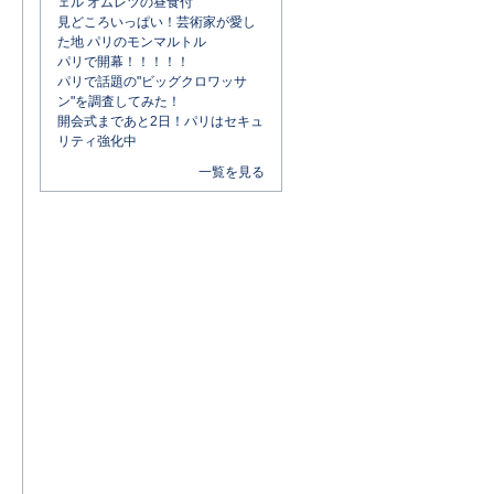
ェル オムレツの昼食付
見どころいっぱい！芸術家が愛し
た地 パリのモンマルトル
パリで開幕！！！！！
パリで話題の"ビッグクロワッサ
ン"を調査してみた！
開会式まであと2日！パリはセキュ
リティ強化中
一覧を見る