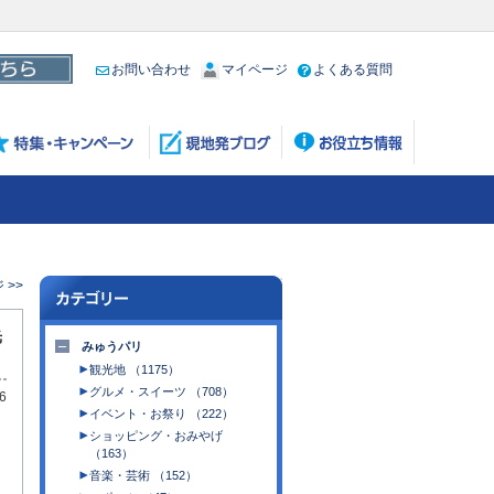
お問い合わせ
マイページ
よくある質問
 >>
光
みゅうパリ
観光地 （1175）
グルメ・スイーツ （708）
6
イベント・お祭り （222）
日
ショッピング・おみやげ
（163）
音楽・芸術 （152）