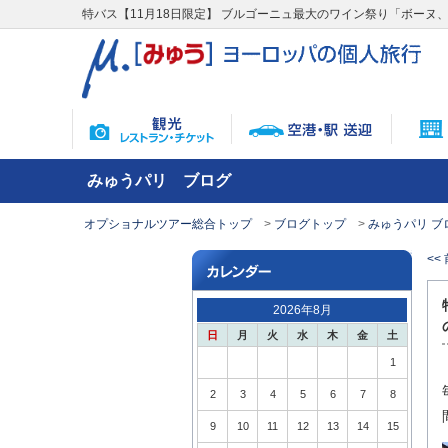
特バス【11月18日限定】 ブルゴーニュ最大のワイン祭り「ボーヌ
みゅうパリ ブログ
オプショナルツアー総合トップ
ブログトップ
みゅうパリ ブ
<<
2026年8月
日
月
火
水
木
金
土
1
2
3
4
5
6
7
8
9
10
11
12
13
14
15