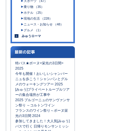
スポーツ （47）
乗り物 （35）
ホテル （25）
現地の生活 （228）
ニュース・お知らせ （48）
グルメ （1）
みゅうローマ
特バス★ボーヌ<栄光の3日間>
2025
今年も開催！おいしいシャンパー
ニュを歩こう！シャンパンとグル
メのウォーキングツアー 2025
[みゅう]プライベートルーブルツア
ーの集合場所が工事中
2025 ブルゴーニュのサンヴァンサ
ン祭り ～コルトンワイン
フランスのワイン祭り～ボーヌ栄
光の3日間 2024
参加してきました！大人気[みゅう]
バスで行く 日帰りモンサンミッシ