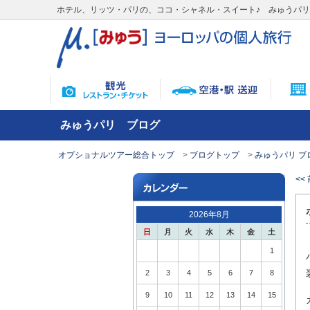
ホテル、リッツ・パリの、ココ・シャネル・スイート♪ みゅうパ
みゅうパリ ブログ
オプショナルツアー総合トップ
ブログトップ
みゅうパリ ブ
<<
2026年8月
日
月
火
水
木
金
土
1
2
3
4
5
6
7
8
9
10
11
12
13
14
15