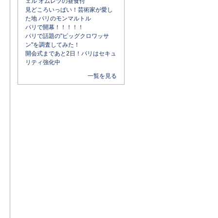
ェル オムレツの昼食付
見どころいっぱい！芸術家が愛し
た地 パリのモンマルトル
パリで開幕！！！！！
パリで話題の"ビッグクロワッサ
ン"を調査してみた！
開会式まであと2日！パリはセキュ
リティ強化中
一覧を見る