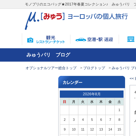
モノプリのエコバッグ★2017年春夏コレクション♪ みゅうパリ 
みゅうパリ ブログ
オプショナルツアー総合トップ
ブログトップ
みゅうパリ ブ
<<
2026年8月
日
月
火
水
木
金
土
1
2
3
4
5
6
7
8
9
10
11
12
13
14
15