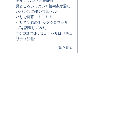
ェル オムレツの昼食付
見どころいっぱい！芸術家が愛し
た地 パリのモンマルトル
パリで開幕！！！！！
パリで話題の"ビッグクロワッサ
ン"を調査してみた！
開会式まであと2日！パリはセキュ
リティ強化中
一覧を見る