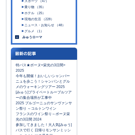
スポーツ （47）
乗り物 （35）
ホテル （25）
現地の生活 （228）
ニュース・お知らせ （48）
グルメ （1）
みゅうローマ
特バス★ボーヌ<栄光の3日間>
2025
今年も開催！おいしいシャンパー
ニュを歩こう！シャンパンとグル
メのウォーキングツアー 2025
[みゅう]プライベートルーブルツア
ーの集合場所が工事中
2025 ブルゴーニュのサンヴァンサ
ン祭り ～コルトンワイン
フランスのワイン祭り～ボーヌ栄
光の3日間 2024
参加してきました！大人気[みゅう]
バスで行く 日帰りモンサンミッシ