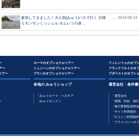
参加してきました！大人気[みゅう]バスで行く 日帰
…
2024-09-19
りモンサンミッシェル オムレツの昼 ...
ー
ローマのオプショナルツアー
フィレンツェのオプ
アー
ミュンヘンのオプショナルツアー
フランクフルトのオ
ツアー
プラハのオプショナルツアー
ブダペストのオプシ
各地の みゅうショップ
運営会社・条件書
みゅうローマ・ベネチア
運営会社
ン
みゅうロンドン
標識・約款・旅
旅行業務取扱料
サイト利用規約
口コミご利用規
プライバシーポ