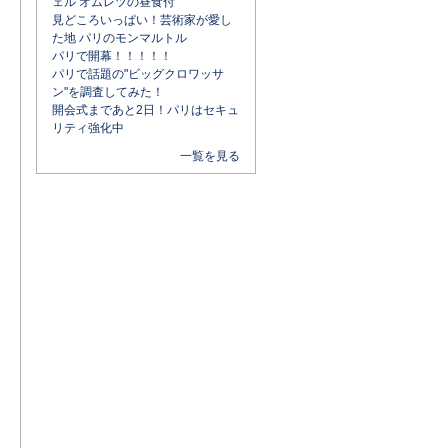
ェル オムレツの昼食付
見どころいっぱい！芸術家が愛し
た地 パリのモンマルトル
パリで開幕！！！！！
パリで話題の"ビッグクロワッサ
ン"を調査してみた！
開会式まであと2日！パリはセキュ
リティ強化中
一覧を見る