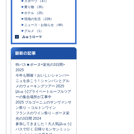
スポーツ （47）
乗り物 （35）
ホテル （25）
現地の生活 （228）
ニュース・お知らせ （48）
グルメ （1）
みゅうローマ
特バス★ボーヌ<栄光の3日間>
2025
今年も開催！おいしいシャンパー
ニュを歩こう！シャンパンとグル
メのウォーキングツアー 2025
[みゅう]プライベートルーブルツア
ーの集合場所が工事中
2025 ブルゴーニュのサンヴァンサ
ン祭り ～コルトンワイン
フランスのワイン祭り～ボーヌ栄
光の3日間 2024
参加してきました！大人気[みゅう]
バスで行く 日帰りモンサンミッシ