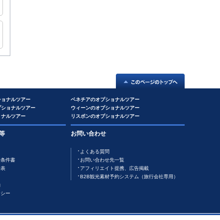
ショナルツアー
ベネチアのオプショナルツアー
プショナルツアー
ウィーンのオプショナルツアー
ョナルツアー
リスボンのオプショナルツアー
等
お問い合わせ
よくある質問
行条件書
お問い合わせ先一覧
金表
アフィリエイト提携、広告掲載
B2B観光素材予約システム（旅行会社専用）
約
リシー