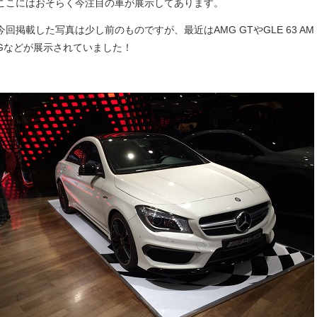
ここにはおそらく今注目の車が展示してあります。
今回掲載した写真は少し前のものですが、最近は
AMG GT
や
GLE 63 AM
G
などが展示されていました！