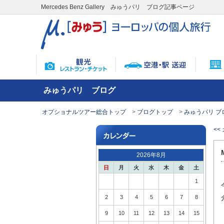
Mercedes Benz Gallery みゅうパリ ブログ記事ページ
みゅうパリ ブログ
オプショナルツアー総合トップ
ブログトップ
みゅうパリ ブ
<
2026年8月
日
月
火
水
木
金
土
1
2
3
4
5
6
7
8
9
10
11
12
13
14
15