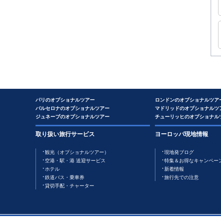
パリのオプショナルツアー
ロンドンのオプショナルツア
バルセロナのオプショナルツアー
マドリッドのオプショナルツ
ジュネーブのオプショナルツアー
チューリッヒのオプショナル
取り扱い旅行サービス
ヨーロッパ現地情報
観光（オプショナルツアー）
現地発ブログ
空港・駅・港 送迎サービス
特集＆お得なキャンペー
ホテル
新着情報
鉄道バス・乗車券
旅行先での注意
貸切手配・チャーター