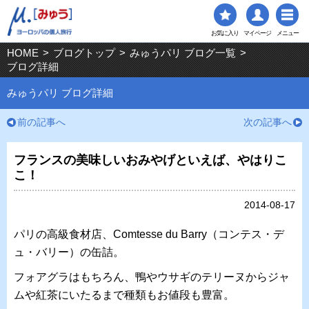
お気に入り
マイページ
メニュー
HOME
>
ブログトップ
>
みゅうパリ ブログ一覧
>
ブログ詳細
みゅうパリ ブログ詳細
前の記事へ
次の記事へ
フランスの美味しいおみやげといえば、やはりこ
こ！
2014-08-17
パリの高級食材店、
Comtesse du Barry（
コンテス・デ
ュ・バリー）の缶詰。
フォアグラはもちろん、鴨やウサギのテリーヌからジャ
ムや紅茶にいたるまで種類もお値段も豊富。