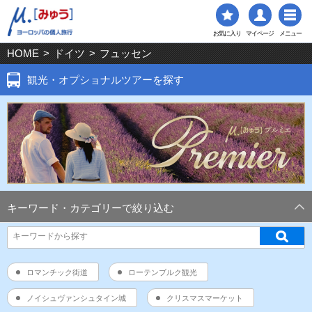
お気に入り
マイページ
メニュー
HOME
>
ドイツ
>
フュッセン
観光・オプショナルツアーを探す
キーワード・カテゴリーで絞り込む
ロマンチック街道
ローテンブルク観光
ノイシュヴァンシュタイン城
クリスマスマーケット