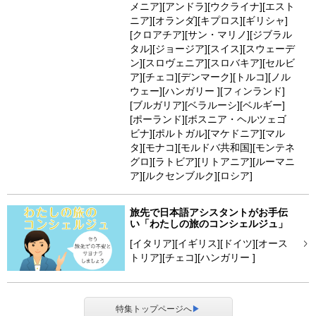
メニア][アンドラ][ウクライナ][エスト
ニア][オランダ][キプロス][ギリシャ]
[クロアチア][サン・マリノ][ジブラル
タル][ジョージア][スイス][スウェーデ
ン][スロヴェニア][スロバキア][セルビ
ア][チェコ][デンマーク][トルコ][ノル
ウェー][ハンガリー ][フィンランド]
[ブルガリア][ベラルーシ][ベルギー]
[ポーランド][ボスニア・ヘルツェゴ
ビナ][ポルトガル][マケドニア][マル
タ][モナコ][モルドバ共和国][モンテネ
グロ][ラトビア][リトアニア][ルーマニ
ア][ルクセンブルク][ロシア]
旅先で日本語アシスタントがお手伝
い「わたしの旅のコンシェルジュ」
[イタリア][イギリス][ドイツ][オース
トリア][チェコ][ハンガリー ]
特集トップページへ
▶