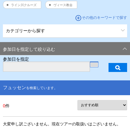
ライン川クルーズ
ヴィース教会
add_circle_outline
その他のキーワードで探す
カテゴリーから探す
参加日を指定して絞り込む
参加日を指定
フュッセン
を検索しています。
0
件
大変申し訳ございません。現在ツアーの取扱いはございません。