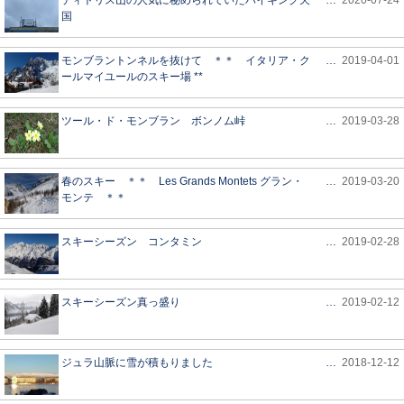
ティトリス山の人気に秘められていたハイキング天
…
2020-07-24
国
モンブラントンネルを抜けて ＊＊ イタリア・ク
…
2019-04-01
ールマイユールのスキー場 **
ツール・ド・モンブラン ボンノム峠
…
2019-03-28
春のスキー ＊＊ Les Grands Montets グラン・
…
2019-03-20
モンテ ＊＊
スキーシーズン コンタミン
…
2019-02-28
スキーシーズン真っ盛り
…
2019-02-12
ジュラ山脈に雪が積もりました
…
2018-12-12