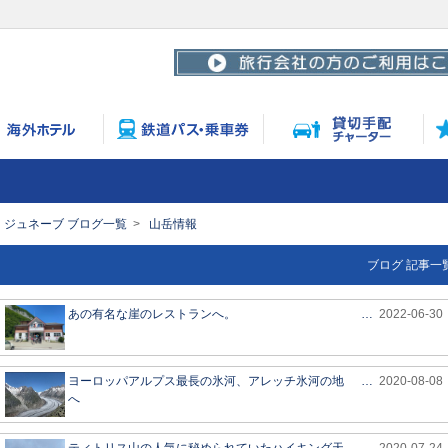
・ジュネーブ ブログ一覧
山岳情報
ブログ 記事一
あの有名な崖のレストランへ。
…
2022-06-30
ヨーロッパアルプス最長の氷河、アレッチ氷河の地
…
2020-08-08
へ