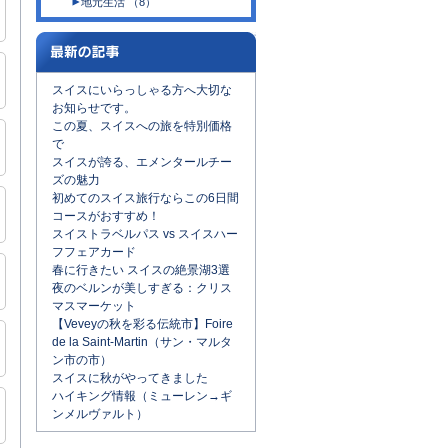
地元生活 （8）
スイスにいらっしゃる方へ大切な
お知らせです。
この夏、スイスへの旅を特別価格
で
スイスが誇る、エメンタールチー
ズの魅力
初めてのスイス旅行ならこの6日間
コースがおすすめ！
スイストラベルパス vs スイスハー
フフェアカード
春に行きたい スイスの絶景湖3選
夜のベルンが美しすぎる：クリス
マスマーケット
【Veveyの秋を彩る伝統市】Foire
de la Saint-Martin（サン・マルタ
ン市の市）
スイスに秋がやってきました
ハイキング情報（ミューレン→ギ
ンメルヴァルト）