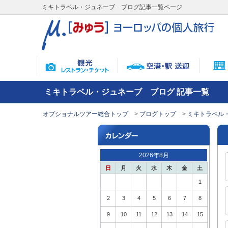
ミキトラベル・ジュネーブ ブログ記事一覧ページ
ミキトラベル・ジュネーブ ブログ 記事一覧
オプショナルツアー総合トップ
ブログトップ
ミキトラベル
2026年8月
日
月
火
水
木
金
土
1
2
3
4
5
6
7
8
9
10
11
12
13
14
15