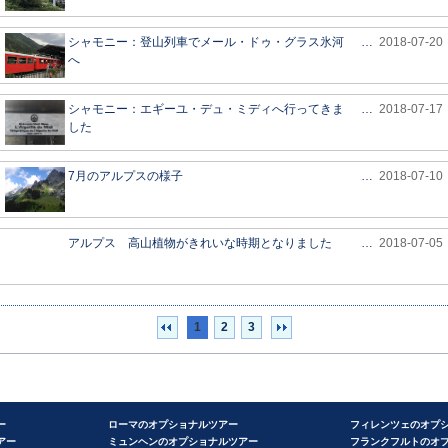
シャモニー：登山列車でメール・ドゥ・グラス氷河
…
2018-07-20
へ
シャモニー：エギーユ・デュ・ミディへ行ってきま
…
2018-07-17
した
7月のアルプスの様子
…
2018-07-10
アルプス 高山植物がきれいな時期となりました
…
2018-07-05
1
2
3
ー
ローマのオプショナルツアー
フィレンツェのオプ
アー
ミュンヘンのオプショナルツアー
フランクフルトのオ