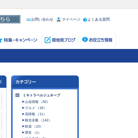
お問い合わせ
マイページ
よくある質問
覧
ミキトラベルジュネーブ
山岳情報 （50）
グルメ （18）
花情報 （11）
観光全般 （142）
鉄道 （10）
歴史 （1）