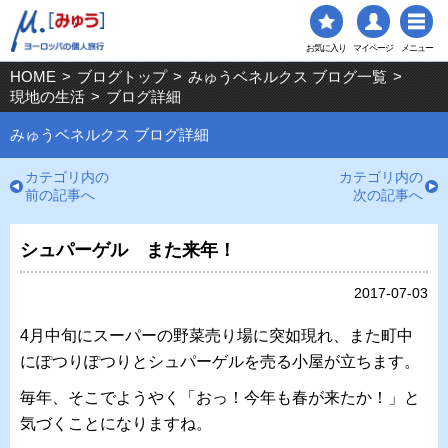
お気に入り
マイページ
メニュー
HOME
>
ブログトップ
>
みゅうベネルクス ブログ一覧
>
現地の生活
>
ブログ詳細
みゅうベネルクス ブログ詳細
カテゴリ内の
カテゴリ内の
前の記事へ
次の記事へ
シュパーゲル また来年！
2017-07-03
4月中旬にスーパーの野菜売り場に突如現れ、また町中
にぽつりぽつりとシュパーゲルを売る小屋が立ちます。
毎年、そこでようやく「おっ！今年も春が来たか！」と
気づくことになりますね。