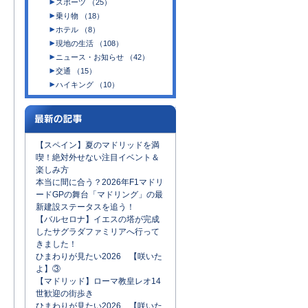
スポーツ （25）
乗り物 （18）
ホテル （8）
現地の生活 （108）
ニュース・お知らせ （42）
交通 （15）
ハイキング （10）
【スペイン】夏のマドリッドを満
喫！絶対外せない注目イベント＆
楽しみ方
本当に間に合う？2026年F1マドリ
ードGPの舞台「マドリング」の最
新建設ステータスを追う！
【バルセロナ】イエスの塔が完成
したサグラダファミリアへ行って
きました！
ひまわりが見たい2026 【咲いた
よ】③
【マドリッド】ローマ教皇レオ14
世歓迎の街歩き
ひまわりが見たい2026 【咲いた