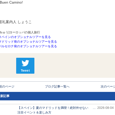
¡Buen Camino!
巡礼案内人 しょうこ
[みゅう]ヨーロッパの個人旅行
スペインのオプショナルツアーを見る
マドリッド発のオプショナルツアーを見る
バルセロナ発のオプショナルツアーを見る
Tweet
 前のページ
ブログ記事一覧へ
次のページ
最新記事
【スペイン】夏のマドリッドを満喫！絶対外せない
…
2026-08-04
注目イベント＆楽しみ方