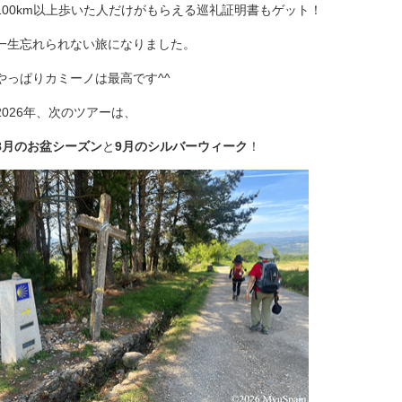
100km以上歩いた人だけがもらえる巡礼証明書もゲット！
一生忘れられない旅になりました。
やっぱりカミーノは最高です^^
2026年、次のツアーは、
8月のお盆シーズン
と
9月のシルバーウィーク
！