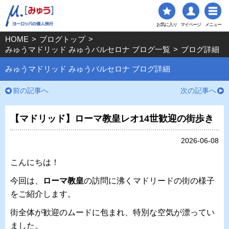
お気に入り
マイページ
メニュー
HOME
>
ブログトップ
>
みゅうマドリッド みゅうバルセロナ ブログ一覧
>
ブログ詳細
みゅうマドリッド みゅうバルセロナ ブログ詳細
前の記事へ
次の記事へ
【マドリッド】ローマ教皇レオ14世歓迎の街歩き
2026-06-08
こんにちは！
今回は、
ローマ教皇
の訪問に沸くマドリードの街の様子
をご紹介します。
街全体が歓迎のムードに包まれ、特別な空気が漂ってい
ました。