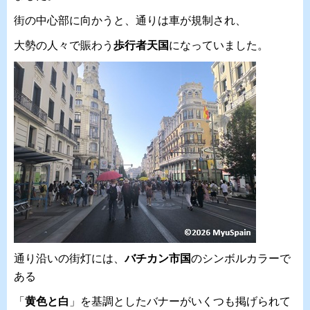
街の中心部に向かうと、通りは車が規制され、
大勢の人々で賑わう
歩行者天国
になっていました。
通り沿いの街灯には、
バチカン市国
のシンボルカラーで
ある
「
黄色と白
」を基調としたバナーがいくつも掲げられて