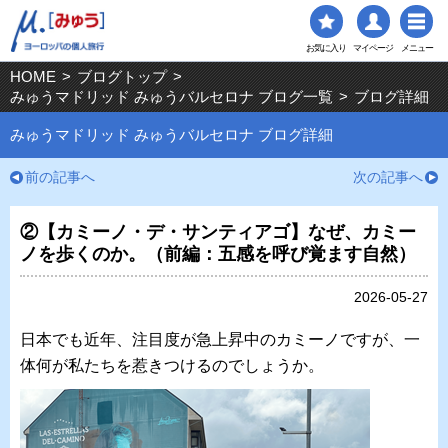
お気に入り
マイページ
メニュー
HOME
>
ブログトップ
>
みゅうマドリッド みゅうバルセロナ ブログ一覧
>
ブログ詳細
みゅうマドリッド みゅうバルセロナ ブログ詳細
前の記事へ
次の記事へ
②【カミーノ・デ・サンティアゴ】なぜ、カミー
ノを歩くのか。（前編：五感を呼び覚ます自然）
2026-05-27
日本でも近年、注目度が急上昇中のカミーノですが、一
体何が私たちを惹きつけるのでしょうか。