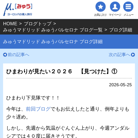
お気に入り
マイページ
メニュー
HOME
>
ブログトップ
>
みゅうマドリッド みゅうバルセロナ ブログ一覧
>
ブログ詳細
みゅうマドリッド みゅうバルセロナ ブログ詳細
前の記事へ
次の記事へ
ひまわりが見たい２０２６ 【見つけた】①
2026-05-25
ひまわり下見隊です！！
今年は、
前回ブログ
でもお伝えしたと通り、例年よりも
少々遅め。
しかし、先週から気温がぐんぐん上がり、今週アンダル
シアでは４０度に届きそうです。