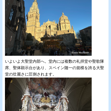
いよいよ大聖堂内部へ。堂内には複数の礼拝堂や聖歌隊
席、聖体顕示台があり、スペイン随一の規模を誇る大聖
堂の壮麗さに圧倒されます。