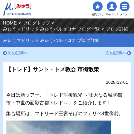
お気に入り
マイページ
メニュー
HOME
>
ブログトップ
>
みゅうマドリッド みゅうバルセロナ ブログ一覧
>
ブログ詳細
みゅうマドリッド みゅうバルセロナ ブログ詳細
前の記事へ
次の記事へ
【トレド】サント・トメ教会 市街散策
2025-12-01
今日は新ツアー、「トレド午後観光 ～壮大なる城塞都
市・中世の面影古都トレド～」をご紹介します！
集合場所は、マドリード王宮そばのフェリペ4世像前。