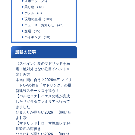
スポーツ （25）
乗り物 （18）
ホテル （8）
現地の生活 （108）
ニュース・お知らせ （42）
交通 （15）
ハイキング （10）
【スペイン】夏のマドリッドを満
喫！絶対外せない注目イベント＆
楽しみ方
本当に間に合う？2026年F1マドリ
ードGPの舞台「マドリング」の最
新建設ステータスを追う！
【バルセロナ】イエスの塔が完成
したサグラダファミリアへ行って
きました！
ひまわりが見たい2026 【咲いた
よ】③
【マドリッド】ローマ教皇レオ14
世歓迎の街歩き
ひまわりが見たい2026 【咲いた