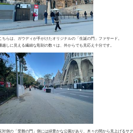
こちらは、ガウディが手がけたオリジナルの「生誕の門」ファサード。
柵越しに見える繊細な彫刻の数々は、外からでも見応え十分です。
反対側の「受難の門」側には緑豊かな公園があり、木々の間から見上げるサ