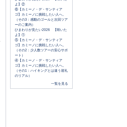
よ】②
⑥【カミーノ・デ・サンティア
ゴ】カミーノに挑戦したい人へ。
（その3：感動のゴールと次回ツア
ーのご案内）
ひまわりが見たい2026 【咲いた
よ】①
観
⑤【カミーノ・デ・サンティア
ゴ】カミーノに挑戦したい人へ。
（その2：少人数ツアーの安心サポ
ート）
④【カミーノ・デ・サンティア
ゴ】カミーノに挑戦したい人へ。
（その1：ハイキングとは違う巡礼
のリアル）
一覧を見る
ま