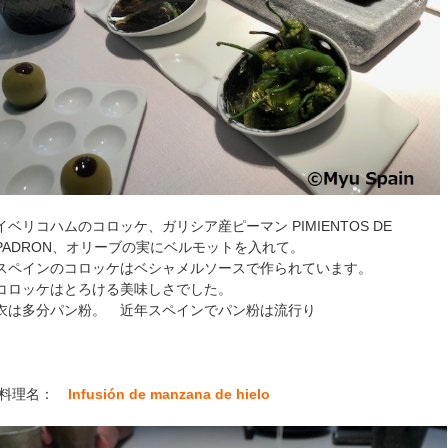
イベリコハムのコロッケ、ガリシア産ピーマン PIMIENTOS DE
PADRON、オリーブの実にベルモットを入れて。
スペインのコロッケはベシャメルソースで作られています。
コロッケはとろける美味しさでした。
衣は多分パン粉。 近年スペインでパン粉は流行り
料理名：
Infusión de manzana de hielo