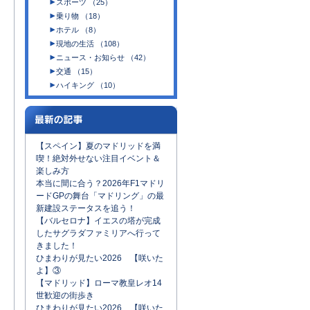
スポーツ （25）
乗り物 （18）
ホテル （8）
現地の生活 （108）
ニュース・お知らせ （42）
交通 （15）
ハイキング （10）
【スペイン】夏のマドリッドを満
喫！絶対外せない注目イベント＆
楽しみ方
本当に間に合う？2026年F1マドリ
ードGPの舞台「マドリング」の最
新建設ステータスを追う！
【バルセロナ】イエスの塔が完成
したサグラダファミリアへ行って
きました！
ひまわりが見たい2026 【咲いた
よ】③
【マドリッド】ローマ教皇レオ14
世歓迎の街歩き
ひまわりが見たい2026 【咲いた