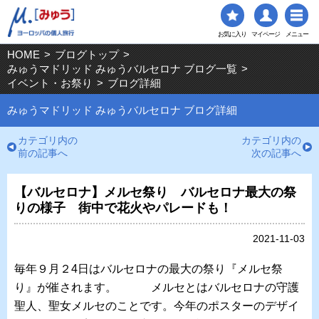
お気に入り
マイページ
メニュー
HOME
>
ブログトップ
>
みゅうマドリッド みゅうバルセロナ ブログ一覧
>
イベント・お祭り
>
ブログ詳細
みゅうマドリッド みゅうバルセロナ ブログ詳細
カテゴリ内の
カテゴリ内の
前の記事へ
次の記事へ
【バルセロナ】メルセ祭り バルセロナ最大の祭
りの様子 街中で花火やパレードも！
2021-11-03
毎年９月２4日はバルセロナの最大の祭り『メルセ祭
り』が催されます。 メルセとはバルセロナの守護
聖人、聖女メルセのことです。今年のポスターのデザイ