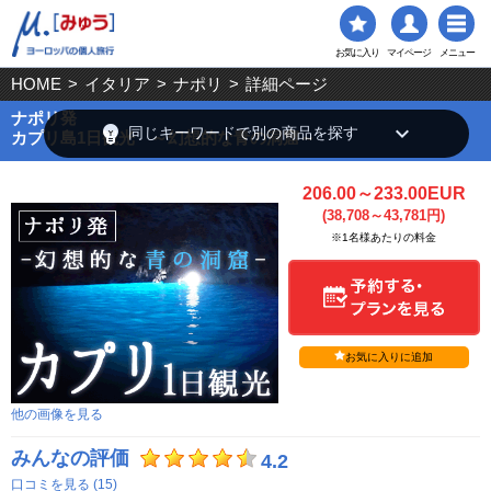
お気に入り
マイページ
メニュー
HOME
>
イタリア
>
ナポリ
>
詳細ページ
ナポリ発
emoji_objects
keyboard_arrow_down
同じキーワードで別の商品を探す
カプリ島1日観光 ～幻想的な青の洞窟～
206.00～233.00EUR
(38,708～43,781円)
※1名様あたりの料金
お気に入りに追加
他の画像を見る
みんなの評価
4.2
口コミを見る (15)