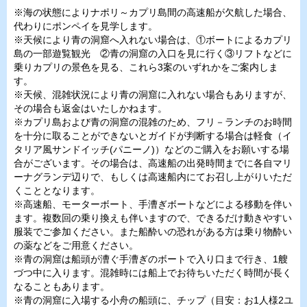
※海の状態によりナポリ～カプリ島間の高速船が欠航した場合、
代わりにポンペイを見学します。
※天候により青の洞窟へ入れない場合は、①ボートによるカプリ
島の一部遊覧観光 ②青の洞窟の入口を見に行く③リフトなどに
乗りカプリの景色を見る、これら3案のいずれかをご案内しま
す。
※天候、混雑状況により青の洞窟に入れない場合もありますが、
その場合も返金はいたしかねます。
※カプリ島および青の洞窟の混雑のため、フリ－ランチのお時間
を十分に取ることができないとガイドが判断する場合は軽食（イ
タリア風サンドイッチ(パニーノ)）などのご購入をお願いする場
合がございます。その場合は、高速船の出発時間までに各自マリ
ーナグランデ辺りで、もしくは高速船内にてお召し上がりいただ
くこととなります。
※高速船、モーターボート、手漕ぎボートなどによる移動を伴い
ます。複数回の乗り換えも伴いますので、できるだけ動きやすい
服装でご参加ください。また船酔いの恐れがある方は乗り物酔い
の薬などをご用意ください。
※青の洞窟は船頭が漕ぐ手漕ぎのボートで入り口まで行き、1艘
づつ中に入ります。混雑時には船上でお待ちいただく時間が長く
なることもあります。
※青の洞窟に入場する小舟の船頭に、チップ（目安：お1人様2ユ