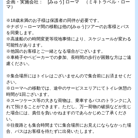
企画・実施会社： [みゅう] ローマ （ミキトラベル・ロー
マ）
※18歳未満のお子様は保護者の同伴が必要です。
※ナポリ～ローマ間の移動は他の[みゅう]ツアーのお客様とバス
を同乗します。
※高速船のの時間変更等現地事情により、スケジュールが変わる
可能性があります。
※他国のお客様とご一緒となる場合がございます。
※車椅子やベビーカーでの参加、長時間の歩行が困難な方はご遠
慮ください。
※集合場所にはトイレはございませんので集合前にお済ませくだ
さい。
※ローマへの移動では、途中のサービスエリアにてトイレ休憩の
時間が1回ございます。
※スーツケース等の大きな荷物は、乗車するバスのトランクに入
れて預けることができます。ただし、万一荷物の破損などが生じ
た場合には、責任を負いかねますのであらかじめご了承くださ
い。
※往復路とも集合時間までに集合場所にお見えにならなかった場
合、バスはお客様を待たずに出発いたします。