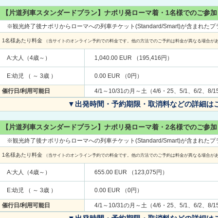
【片道列車スタンダードプラン】ナポリ発ローマ着・1名様でのご参加
※観光終了後ナポリからローマへの列車チケット(Standard/Smart)が含まれた
1名様あたり料金
（当サイトのオンライン予約での料金です。他の方法でのご予約は料金が異なる場合が
A:大人（4歳～）
1,040.00 EUR （195,416円）
E:幼児 （ ～ 3歳 ）
0.00 EUR （0円）
催行日/利用可能日
4/1～10/31の月～土（4/6・25、5/1、6/2、8
▼出発時間・予約期限・取消料などの詳細は
【片道列車スタンダードプラン】ナポリ発ローマ着・2名様でのご参加
※観光終了後ナポリからローマへの列車チケット(Standard/Smart)が含まれた
1名様あたり料金
（当サイトのオンライン予約での料金です。他の方法でのご予約は料金が異なる場合が
A:大人（4歳～）
655.00 EUR （123,075円）
E:幼児 （ ～ 3歳 ）
0.00 EUR （0円）
催行日/利用可能日
4/1～10/31の月～土（4/6・25、5/1、6/2、8