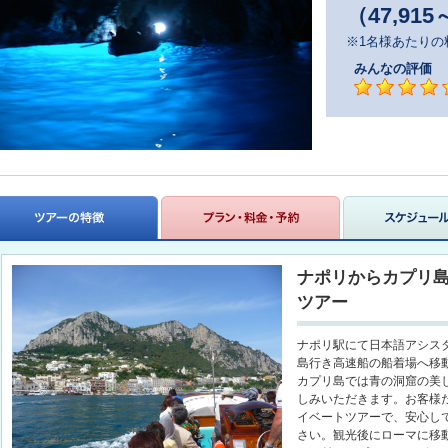
（47,915
※1名様あたりの
みんなの評価
ナポリからカプリ
ツアー
ナポリ駅にて日本語アシス
島行き高速船の船着場へ移
カプリ島では青の洞窟の美
しみいただきます。お客様
イベートツアーで、安心し
さい。観光後にローマに移