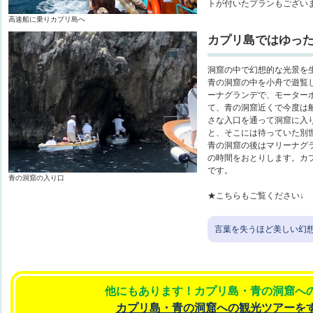
トが付いたプランもござい
高速船に乗りカプリ島へ
カプリ島ではゆった
洞窟の中で幻想的な光景を
青の洞窟の中を小舟で遊覧
ーナグランデで、モーター
て、青の洞窟近くで今度は
さな入口を通って洞窟に入
と、そこには待っていた別
青の洞窟の後はマリーナグ
の時間をおとりします。カ
です。
青の洞窟の入り口
★こちらもご覧ください↓
言葉を失うほど美しい幻
他にもあります！カプリ島・青の洞窟へ
カプリ島・青の洞窟への観光ツアーを