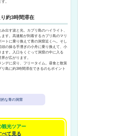
ます。
り約3時間滞在
生み出す波と光。カプリ島のハイライト、
します。高速船が到着するカプリ島のマリ
ボートに乗り換えて青の洞窟近くへ。そし
船頭の操る手漕ぎの小舟に乗り換えて、小
ります。入口をくぐって洞窟の中に入る
世界が広がります。
ランデに戻り、フリータイム。昼食と散策
プリ島に約3時間滞在できるのもポイント
想的な青の洞窟
の観光ツアー
すべて見る