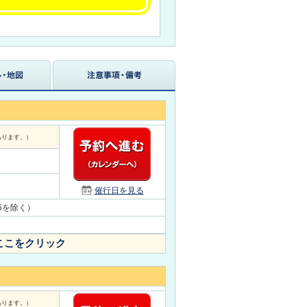
あります。）
催行日を見る
/15を除く）
ここをクリック
あります。）