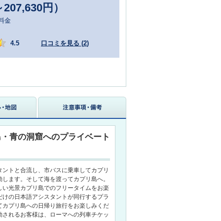
～207,630円）
料金
4.5
口コミを見る (
2
)
島・青の洞窟へのプライベート
タントと合流し、市バスに乗車してカプリ
動します。そして海を渡ってカプリ島へ。
しい光景カプリ島でのフリータイムをお楽
だけの日本語アシスタントが同行するプラ
てカプリ島への日帰り旅行をお楽しみくだ
動されるお客様は、ローマへの列車チケッ