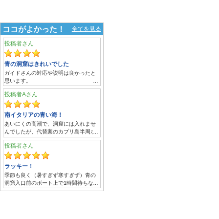
ココがよかった！
全てを見る
投稿者
青の洞窟はきれいでした
ガイドさんの対応や説明は良かったと
思います。
青の洞窟に入るまで2時間くらい待つと
投稿者A
ガイドさんから聞いていましたが、そ
のとおりで覚悟はしてしたが待ち時間
はきつかったです。
南イタリアの青い海！
洞窟に入ると青い海は本当にきれいで
あいにくの高潮で、洞窟には入れませ
した。
んでしたが、代替案のカプリ島半周ボ
船頭には1ユ-ロチップを渡してとの案
ートクルーズは素晴らしかったです。
内でしたので用意をしていたのです
投稿者
青い海と港の美しさと、迫力ある断崖
が、洞窟内で船頭から2周回るから2ユ-
絶壁、そして吹き抜ける風の心地よさ
ロ払って！と。私は1周で良かったので
で満足できました。
ラッキー！
すが同乗していた方がokと返事をし、
結局下船時に1ユ-ロ渡すと2ユ-ロ払え
季節も良く（暑すぎず寒すぎず）青の
ナポリ集合で予約しましたが、集合場
と返されました。10ユ-ロ札しかないと
洞窟入口前のボート上で1時間待ちなら
所にガイドさんがなかなか現れず、か
言うとお釣りを渡すからと。たかだか1
なんとか耐えられました。ガイドさん
つサポートセンターが当日おやすみで
ユ-ロのことですがあまり気分は良くな
も日本語が通じるので楽ちん。確率3
電話も繋がらないというトラブルがあ
かったです。はっきり断るべきでし
0％という話でしたので、初トライで入
り、かなり焦ったことを除けば満足な
た。
れてラッキー！
ツアーでした。