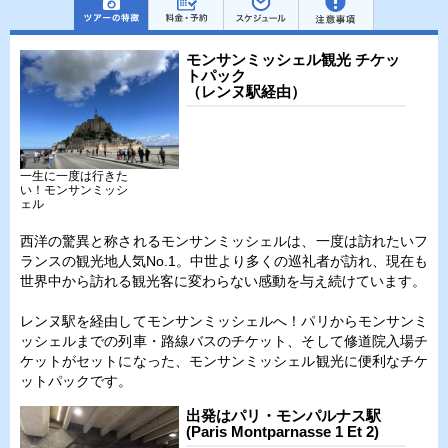
モンサンミッシェル観光 チケッ
トパック
（レンヌ駅経由）
一生に一度は行きた
い！モンサンミッシ
ェル
西洋の驚異と称されるモンサンミッシェルは、一度は訪れたいフ
ランスの観光地人気No.1。中世より多くの巡礼者が訪れ、現在も
世界中から訪れる観光客に変わらない感動を与え続けています。
レンヌ駅を経由してモンサンミッシェルへ！パリからモンサンミ
ッシェルまでの列車・路線バスのチケット、そして修道院入場チ
ケットがセットになった、モンサンミッシェル観光に便利なチケ
ットパックです。
出発はパリ・モンパルナス駅
(Paris Montparnasse 1 Et 2)