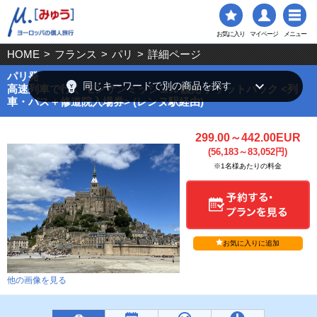
お気に入り
マイページ
メニュー
HOME
>
フランス
>
パリ
>
詳細ページ
パリ発
emoji_objects
keyboard_arrow_down
同じキーワードで別の商品を探す
高速列車で行く モンサンミッシェル観光 チケットパック <列
車・バス＋修道院入場券> (レンヌ駅経由)
299.00～442.00EUR
(56,183～83,052円)
※1名様あたりの料金
お気に入りに追加
他の画像を見る