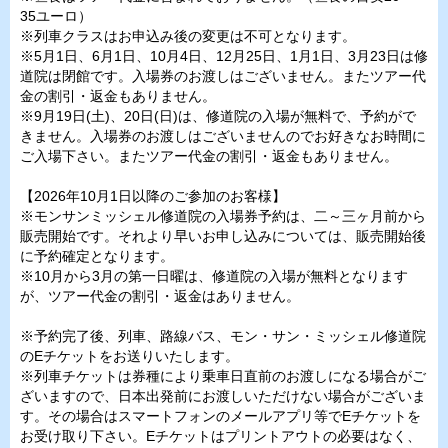
35ユーロ）
※列車クラスはお申込み後の変更は不可となります。
※5月1日、6月1日、10月4日、12月25日、1月1日、3月23日は修
道院は閉館です。入場券のお渡しはございません。またツアー代
金の割引・返金もありません。
※9月19日(土)、20日(日)は、修道院の入場が無料で、予約がで
きません。入場券のお渡しはございませんのでお好きなお時間に
ご入場下さい。またツアー代金の割引・返金もありません。
【2026年10月1日以降のご参加のお客様】
※モンサンミッシェル修道院の入場券予約は、二～三ヶ月前から
販売開始です。それより早いお申し込みについては、販売開始後
に予約確定となります。
※10月から3月の第一日曜は、修道院の入場が無料となります
が、ツアー代金の割引・返金はありません。
※予約完了後、列車、路線バス、モン・サン・ミッシェル修道院
のEチケットをお送りいたします。
※列車チケットは券種により乗車日直前のお渡しになる場合がご
ざいますので、日本出発前にお渡しいただけない場合がございま
す。その場合はスマートフォンのメールアプリ等でEチケットを
お受け取り下さい。Eチケットはプリントアウトの必要はなく、