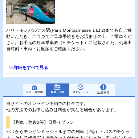
パリ・モンパルナス駅(Paris Montparnasse 1 Et 2)まで各自ご移
動いただき、ご自身でご乗車手続きをお済ませの上、ご乗車くだ
さい。お手元の列車乗車券（E-チケット）に記載された、列車出
発時刻・車両・お座席をご確認ください。
詳細をすべて見る
当サイトのオンライン予約での料金です。
他の方法でのお申し込みは料金が異なる場合があります。
【列車：往復2等】日帰りプラン
パリからモンサンミッシェルまでの列車（2等）・バスのチケッ
ト、そして修道院入場チケットがセットになった、モンサンミッ