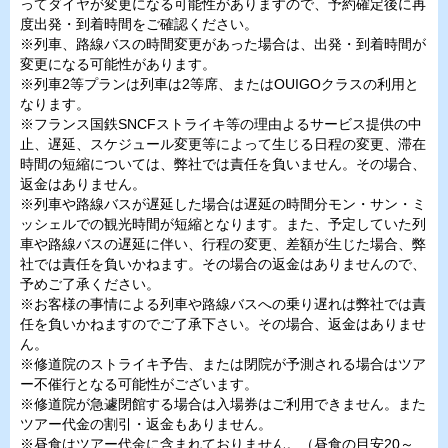
ってダイヤが変更になる可能性がありますので、予約確定後に再
度出発・到着時間をご確認ください。
※列車、路線バスの時間変更があった場合は、出発・到着時間が
変更になる可能性があります。
※列車2等プランは列車は2等席、またはOUIGOクラスの利用と
なります。
※フランス国鉄SNCFストライキ等の理由よるサービス提供の中
止、遅延、スケジュール変更等によって生じる日程の変更、滞在
時間の短縮については、弊社では責任を負いません。その場合、
返金はありません。
※列車や路線バスが遅延した場合は遅延の時間分モン・サン・ミ
ッシェルでの観光時間が短縮となります。また、予定していた列
車や路線バスの遅延に伴い、行程の変更、差額が生じた場合、弊
社では責任を負いかねます。その場合の返金はありませんので、
予めご了承ください。
※お客様の事情による列車や路線バスへの乗り遅れは弊社では責
任を負いかねますのでご了承下さい。その場合、返金はありませ
ん。
※修道院のストライキ予告、または閉院が予測される場合はツア
ー不催行となる可能性がございます。
※修道院が急遽閉館する場合は入場券はご利用できません。また
ツアー代金の割引・返金もありません。
※昼食はツアー代金に含まれておりません。（昼食の目安20～