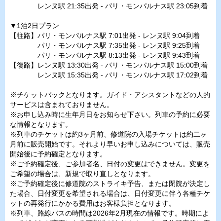
レンヌ駅 21:35出発 - パリ・モンパルナス駅 23:05到着
▼1泊2日プラン
【往路】パリ・モンパルナス駅 7:01出発 - レンヌ駅 9:04到着
パリ・モンパルナス駅 7:35出発 - レンヌ駅 9:25到着
パリ・モンパルナス駅 8:13出発 - レンヌ駅 9:43到着
【復路】レンヌ駅 13:30出発 - パリ・モンパルナス駅 15:00到着
レンヌ駅 15:35出発 - パリ・モンパルナス駅 17:02到着
※チケットパックとなります。ガイド・アシスタントなどの人的
サービスは含まれておりません。
※お申し込み時に生年月日をお知らせ下さい。列車の予約に必要
な情報となります。
※列車のチケットは約3ヶ月前、修道院の入場チケットは約二ヶ
月前に販売開始です。それより早いお申し込みについては、販売
開始後に予約確定となります。
※ご予約確定後、ご参加者名、日付の変更はできません。変更を
ご希望の場合は、新規で取り直しとなります。
※ご予約確定後に修道院のストライキ予告、または閉院が決定し
た場合、日付変更を希望される場合は、日付変更に伴う各種チケ
ットの再発行にかかる費用はお客様負担となります。
※列車、路線バスの時間は2026年2月現在の情報です。時期によ