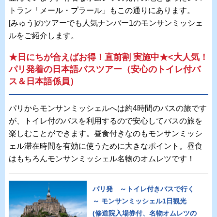
トラン「メール・プラール」もこの通りにあります。
[みゅう]のツアーでも人気ナンバー1のモンサンミッシェ
ルをご紹介します。
★日にちが合えばお得！直前割 実施中★<大人気！
パリ発着の日本語バスツアー（安心のトイレ付バ
ス＆日本語係員）
パリからモンサンミッシェルへは約4時間のバスの旅です
が、トイレ付のバスを利用するので安心してバスの旅を
楽しむことができます。昼食付きなのもモンサンミッシ
ェル滞在時間を有効に使うために大きなポイント。昼食
はもちろんモンサンミッシェル名物のオムレツです！
パリ発 ～トイレ付きバスで行く
～ モンサンミッシェル1日観光
(修道院入場券付、名物オムレツの