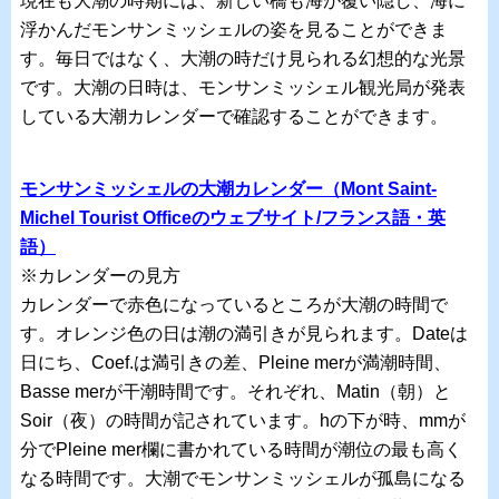
現在も大潮の時期には、新しい橋も海が覆い隠し、海に
浮かんだモンサンミッシェルの姿を見ることができま
す。毎日ではなく、大潮の時だけ見られる幻想的な光景
です。大潮の日時は、モンサンミッシェル観光局が発表
している大潮カレンダーで確認することができます。
モンサンミッシェルの大潮カレンダー（Mont Saint-
Michel Tourist Officeのウェブサイト/フランス語・英
語）
※カレンダーの見方
カレンダーで赤色になっているところが大潮の時間で
す。オレンジ色の日は潮の満引きが見られます。Dateは
日にち、Coef.は満引きの差、Pleine merが満潮時間、
Basse merが干潮時間です。それぞれ、Matin（朝）と
Soir（夜）の時間が記されています。hの下が時、mmが
分でPleine mer欄に書かれている時間が潮位の最も高く
なる時間です。大潮でモンサンミッシェルが孤島になる