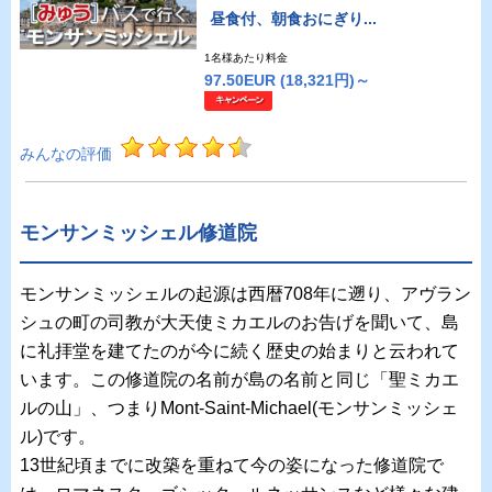
昼食付、朝食おにぎり...
1名様あたり料金
97.50EUR
(18,321円)～
みんなの評価
モンサンミッシェル修道院
モンサンミッシェルの起源は西暦708年に遡り、アヴラン
シュの町の司教が大天使ミカエルのお告げを聞いて、島
に礼拝堂を建てたのが今に続く歴史の始まりと云われて
います。この修道院の名前が島の名前と同じ「聖ミカエ
ルの山」、つまりMont-Saint-Michael(モンサンミッシェ
ル)です。
13世紀頃までに改築を重ねて今の姿になった修道院で