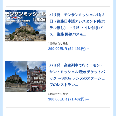
パリ発 モンサンミッシェル1泊2
日（往路日本語アシスタント付/ホ
テル無し） ～往路 トイレ付きバ
ス、復路 路線バス＆...
1名様あたり料金
290.00EUR
(54,491円)～
パリ発 高速列車で行く ! モン・
サン・ミッシェル観光 チケットパ
ック ～SDGs レンヌのスターシェ
フのレストラン...
1名様あたり料金
380.00EUR
(71,402円)～