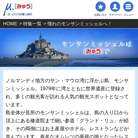
お気に入り
マイページ
メニュー
HOME
>
特集一覧
> 憧れのモンサンミッシェルへ！
ノルマンディ地方のサン・マウロ湾に浮かぶ島、モンサ
ンミッシェル。1979年に湾とともに世界遺産に登録さ
れ、多くの観光客が訪れる人気の観光スポットとなって
います。
島全体が見所のモンサンミッシェルは、島の入り口から
頂上にある修道院まで細い参道「グランド・リュ」が続
き、その両側にはお土産屋やホテル、レストランなどが
並んでいます。有名なオムレツの発祥の地となったレス