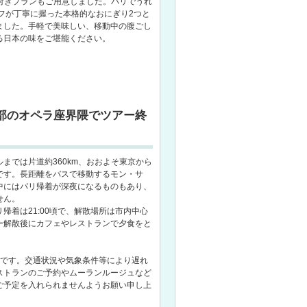
X付きプランもご用意しました。パリでうれ
フが丁寧に握った本格的なおにぎり2つと
ました。手軽で美味しい、移動中の腹ごし
る日本の味をご堪能ください。
中心部のオペラ座界隈でツアー終
までは片道約360km、おおよそ東京から
です。長距離をバスで移動するモン・サ
中にはパリ帰着が深夜になるものもあり、
せん。
帰着は21:00頃で、解散場所は市内中心
ー解散後にカフェやレストランで夕食をと
時間です。交通状況や気象条件等により遅れ
ストランのご予約やムーランルージュなど
ご予定を入れられませんようお願い申し上