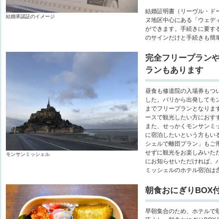
結婚証明書（リーヴル・ド
結婚承認証のイメージ
ヌ地区中心にある「ウェデ
ができます。手続きに要す
のサインだけと手続きも簡
完全フリープラン
ランもあります
昼食も修道院の入場券もつ
した。パリから出発してモ
までフリープランとなりま
ースで観光したい方におす
また、せっかくモンサンミ
に宿泊したいという方もい
シェルで離団プラン」もご
せずに観光をお楽しみいた
モンサンミッシェル
にお知らせいただければ、
ミッシェルのホテル宿泊は
朝食おにぎりBOX
早朝集合のため、ホテルで