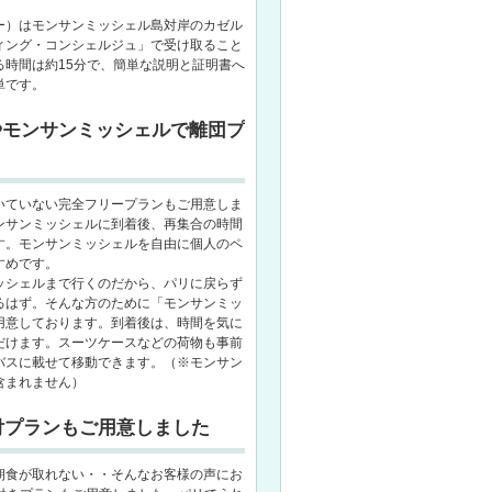
ー）はモンサンミッシェル島対岸のカゼル
ィング・コンシェルジュ」で受け取ること
る時間は約15分で、簡単な説明と証明書へ
単です。
やモンサンミッシェルで離団プ
いていない完全フリープランもご用意しま
ンサンミッシェルに到着後、再集合の時間
す。モンサンミッシェルを自由に個人のペ
すめです。
ッシェルまで行くのだから、パリに戻らず
るはず。そんな方のために「モンサンミッ
用意しております。到着後は、時間を気に
だけます。スーツケースなどの荷物も事前
バスに載せて移動できます。（※モンサン
含まれません）
付プランもご用意しました
朝食が取れない・・そんなお客様の声にお