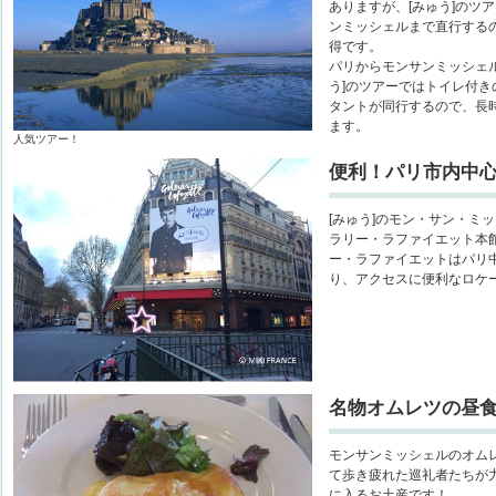
ありますが、[みゅう]のツ
ンミッシェルまで直行する
得です。
パリからモンサンミッシェル
う]のツアーではトイレ付
タントが同行するので、長
ます。
人気ツアー！
便利！パリ市内中
[みゅう]のモン・サン・ミ
ラリー・ラファイエット本
ー・ラファイエットはパリ中
り、アクセスに便利なロケ
名物オムレツの昼
モンサンミッシェルのオム
て歩き疲れた巡礼者たちが
に入るお土産です！