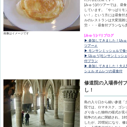
[みゅう]のツアーでは、昼
しています。「やっぱりモ
い！」という方には昼食付
ルのレストランは大変混雑
労・・・昼食付プランなら
画像はイメージです
[みゅう]パリブログ
▶ 参加してきました！[み
ツアー♬
▶ モンサンミッシェルで
▶ [みゅう]モンサンミッ
付プラン
▶ 参加してきました！大人
シェル オムレツの昼食付
修道院の入場券付
し！
島の入り口から細い参道「
院では、ロマネスク、ゴシ
ざり合った独特の様式が見
戦争のために閉鎖され、1
したが、20世紀になり、