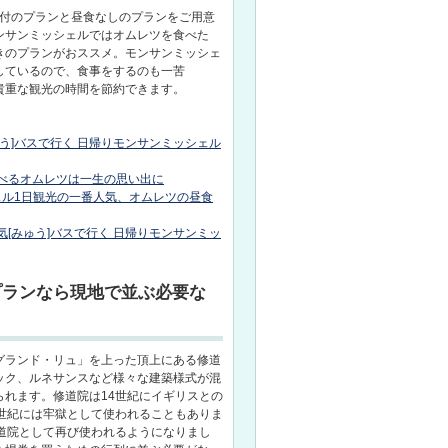
食付のプランと昼食なしのプランをご用意
ンサンミッシェルではオムレツを食べた
きのプランがおススメ。モンサンミッシェ
しているので、食事をするのも一苦
貴重な観光の時間を節約できます。
ゅう]バスで行く 日帰りモンサンミッシェル
食べるオムレツは一生の思い出に
シェル1日観光の一番人気、オムレツの昼食
気[みゅう]バスで行く 日帰りモンサンミッ
プランなら現地で並ぶ必要な
グランド・リュ」を上った頂上にある修道
ック、ルネサンスなど様々な建築様式が混
られます。修道院は14世紀にイギリスとの
8世紀には牢獄として使われることもありま
修道院として再び使われるようになりまし