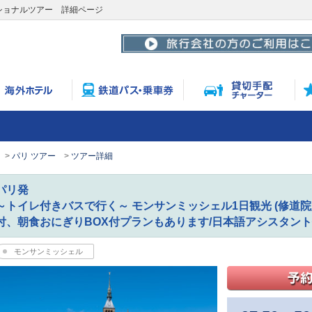
ショナルツアー 詳細ページ
パリ ツアー
ツアー詳細
パリ発
～トイレ付きバスで行く～ モンサンミッシェル1日観光 (修道
付、朝食おにぎりBOX付プランもあります/日本語アシスタント
モンサンミッシェル