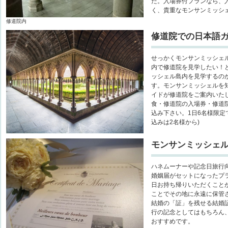
た。入場券付プランなら、
く、貴重なモンサンミッシ
修道院内
修道院での日本語
せっかくモンサンミッシェ
内で修道院を見学したい！
ッシェル島内を見学するの
す。モンサンミッシェルを
イドが修道院をご案内いた
食・修道院の入場券・修道
込み下さい。1日6名様限定
込みは2名様から)
モンサンミッシェ
ハネムーナーや記念日旅行
婚姻届がセットになったプ
日お持ち帰りいただくこと
ことでその地に永遠に保管
結婚の「証」を残せる結婚
行の記念としてはもちろん
おすすめです。