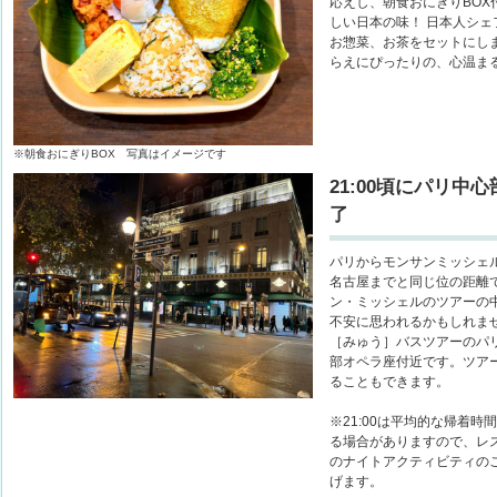
応えし、朝食おにぎりBO
しい日本の味！ 日本人シェ
お惣菜、お茶をセットにし
らえにぴったりの、心温ま
※朝食おにぎりBOX 写真はイメージです
21:00頃にパリ
了
パリからモンサンミッシェル
名古屋までと同じ位の距離
ン・ミッシェルのツアーの
不安に思われるかもしれま
［みゅう］バスツアーのパリ
部オペラ座付近です。ツア
ることもできます。
※21:00は平均的な帰着
る場合がありますので、レ
のナイトアクティビティの
げます。