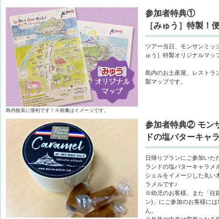
参加者特典①
［みゅう］特製！
ツアー当日、モンサンミッ
ゅう］特製オリジナルマッ
島内のお土産屋、レストラ
製マップです。
島内散策に便利です！※画像はイメージです。
参加者特典② モン
ドの塩バターキャ
日帰りプランにご参加いた
ランドの塩バターキャラメ
シェルをイメージした丸い
ラメルです♪
※幼児のお客様、また「往
ン)」にご参加のお客様に
ん。