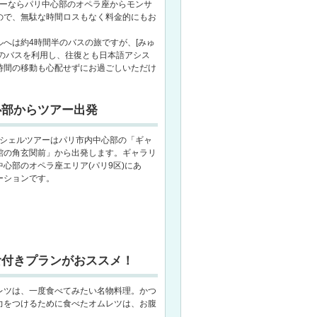
アーならパリ中心部のオペラ座からモンサ
ので、無駄な時間ロスもなく料金的にもお
へは約4時間半のバスの旅ですが、[みゅ
きのバスを利用し、往復とも日本語アシス
時間の移動も心配せずにお過ごしいただけ
心部からツアー出発
ッシェルツアーはパリ市内中心部の「ギャ
館の角玄関前」から出発します。ギャラリ
心部のオペラ座エリア(パリ9区)にあ
ーションです。
食付きプランがおススメ！
レツは、一度食べてみたい名物料理。かつ
力をつけるために食べたオムレツは、お腹