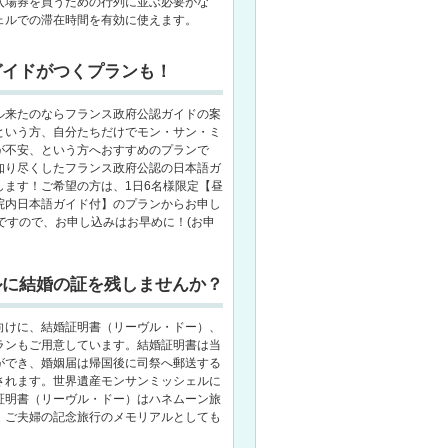
入場券を買うための行列に並ぶ必要がな
ェルでの滞在時間を有効に使えます。
ガイドがつくプランも！
ル来たのならフランス政府公認ガイドの案
という方、自分たちだけでモン・サン・ミ
が不安、という方へおすすめのプランで
知り尽くしたフランス政府公認の日本語ガ
します！ご希望の方は、1日6名様限定【昼
院内日本語ガイド付】のプランからお申し
ですので、お申し込みはお早めに！(お申
ルに結婚の証を残しませんか？
向けに、結婚証明書（リーヴル・ドー）、
ランもご用意しています。結婚証明書は当
ができ、婚姻届は帰国後に司祭へ郵送する
されます。世界遺産モンサンミッシェルに
証明書（リーヴル・ドー）はハネムーン旅
、ご夫婦の記念旅行のメモリアルとしても