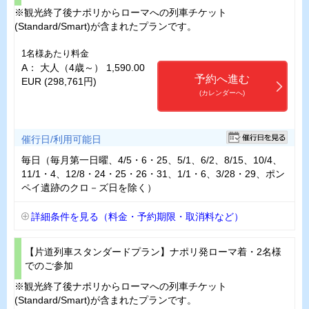
※観光終了後ナポリからローマへの列車チケット
(Standard/Smart)が含まれたプランです。
1名様あたり料金
A： 大人（4歳～） 1,590.00
予約へ進む
EUR (298,761円)
(カレンダーへ)
催行日/利用可能日
毎日（毎月第一日曜、4/5・6・25、5/1、6/2、8/15、10/4、
11/1・4、12/8・24・25・26・31、1/1・6、3/28・29、ポン
ペイ遺跡のクロ－ズ日を除く）
詳細条件を見る（料金・予約期限・取消料など）
【片道列車スタンダードプラン】ナポリ発ローマ着・2名様
でのご参加
※観光終了後ナポリからローマへの列車チケット
(Standard/Smart)が含まれたプランです。