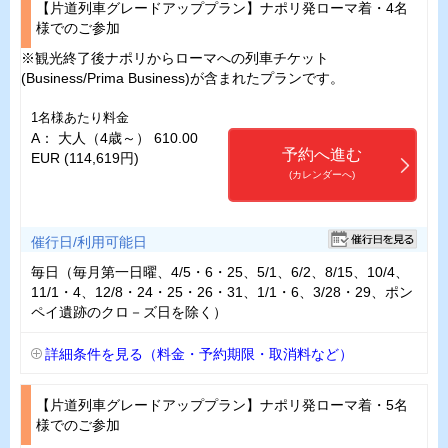
【片道列車グレードアッププラン】ナポリ発ローマ着・4名
様でのご参加
※観光終了後ナポリからローマへの列車チケット
(Business/Prima Business)が含まれたプランです。
1名様あたり料金
A： 大人（4歳～） 610.00
予約へ進む
EUR (114,619円)
(カレンダーへ)
催行日/利用可能日
毎日（毎月第一日曜、4/5・6・25、5/1、6/2、8/15、10/4、
11/1・4、12/8・24・25・26・31、1/1・6、3/28・29、ポン
ペイ遺跡のクロ－ズ日を除く）
詳細条件を見る（料金・予約期限・取消料など）
【片道列車グレードアッププラン】ナポリ発ローマ着・5名
様でのご参加