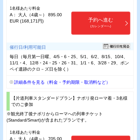
1名様あたり料金
A： 大人（4歳～） 895.00
予約へ進む
EUR (168,171円)
(カレンダーへ)
催行日/利用可能日
毎日（毎月第一日曜、4/5・6・25、5/1、6/2、8/15、10/4、
11/1・4、12/8・24・25・26・31、1/1・6、3/28・29、ポン
ペイ遺跡のクロ－ズ日を除く）
詳細条件を見る（料金・予約期限・取消料など）
【片道列車スタンダードプラン】ナポリ発ローマ着・3名様
でのご参加
※観光終了後ナポリからローマへの列車チケット
(Standard/Smart)が含まれたプランです。
1名様あたり料金
A： 大人（4歳～） 705.00