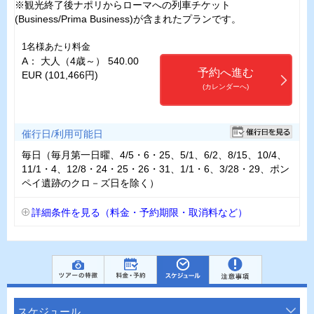
※観光終了後ナポリからローマへの列車チケット
(Business/Prima Business)が含まれたプランです。
1名様あたり料金
A： 大人（4歳～） 540.00
予約へ進む
EUR (101,466円)
(カレンダーへ)
催行日/利用可能日
毎日（毎月第一日曜、4/5・6・25、5/1、6/2、8/15、10/4、
11/1・4、12/8・24・25・26・31、1/1・6、3/28・29、ポン
ペイ遺跡のクロ－ズ日を除く）
詳細条件を見る（料金・予約期限・取消料など）
スケジュール