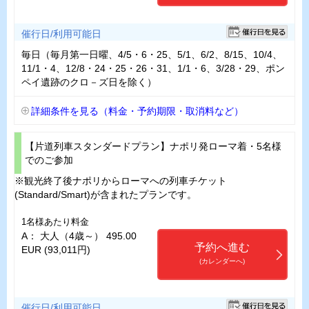
催行日/利用可能日
毎日（毎月第一日曜、4/5・6・25、5/1、6/2、8/15、10/4、
11/1・4、12/8・24・25・26・31、1/1・6、3/28・29、ポン
ペイ遺跡のクロ－ズ日を除く）
詳細条件を見る（料金・予約期限・取消料など）
【片道列車スタンダードプラン】ナポリ発ローマ着・5名様
でのご参加
※観光終了後ナポリからローマへの列車チケット
(Standard/Smart)が含まれたプランです。
1名様あたり料金
A： 大人（4歳～） 495.00
予約へ進む
EUR (93,011円)
(カレンダーへ)
催行日/利用可能日