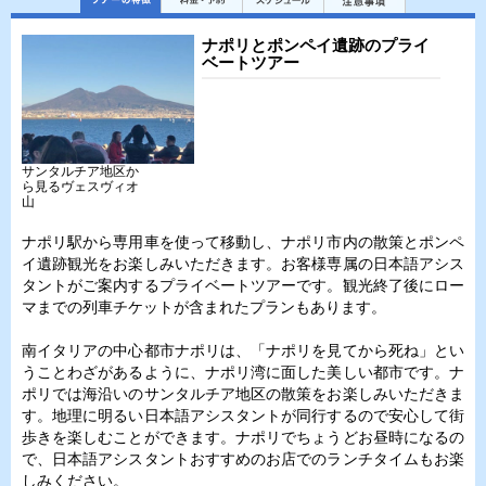
ナポリとポンペイ遺跡のプライ
ベートツアー
サンタルチア地区か
ら見るヴェスヴィオ
山
ナポリ駅から専用車を使って移動し、ナポリ市内の散策とポンペ
イ遺跡観光をお楽しみいただきます。お客様専属の日本語アシス
タントがご案内するプライベートツアーです。観光終了後にロー
マまでの列車チケットが含まれたプランもあります。
南イタリアの中心都市ナポリは、「ナポリを見てから死ね」とい
うことわざがあるように、ナポリ湾に面した美しい都市です。ナ
ポリでは海沿いのサンタルチア地区の散策をお楽しみいただきま
す。地理に明るい日本語アシスタントが同行するので安心して街
歩きを楽しむことができます。ナポリでちょうどお昼時になるの
で、日本語アシスタントおすすめのお店でのランチタイムもお楽
しみください。