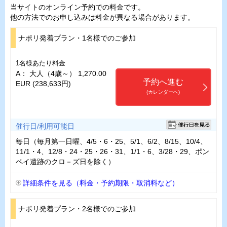
当サイトのオンライン予約での料金です。
他の方法でのお申し込みは料金が異なる場合があります。
ナポリ発着プラン・1名様でのご参加
1名様あたり料金
A： 大人（4歳～） 1,270.00
予約へ進む
EUR (238,633円)
(カレンダーへ)
催行日/利用可能日
毎日（毎月第一日曜、4/5・6・25、5/1、6/2、8/15、10/4、
11/1・4、12/8・24・25・26・31、1/1・6、3/28・29、ポン
ペイ遺跡のクロ－ズ日を除く）
詳細条件を見る（料金・予約期限・取消料など）
ナポリ発着プラン・2名様でのご参加