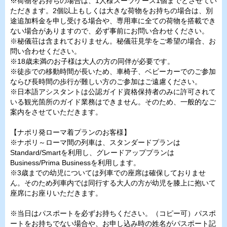
※荷物をお持ちの場合は、1人様スーツケース1個までとさせてい
ただきます。2個以上もしくは大きな荷物をお持ちの場合は、別
途追加料金を申し受ける場合や、専用車に全ての荷物を搭載でき
ない場合がありますので、必ず事前にお問い合わせください。
※秘儀荘は含まれておりません。秘儀荘見学をご希望の場合、お
問い合わせください。
※18歳未満のお子様は大人の方の同伴が必要です。
※徒歩での移動時間が長いため、車椅子、ベビーカーでのご参加
ならび長時間の歩行が難しい方のご参加はご遠慮ください。
※日本語アシスタントは公認ガイド資格保持者のみに許可されて
いる観光箇所のガイド業務はできません。そのため、一般的なご
案内をさせていただきます。
【ナポリ発ローマ着プランのお客様】
※ナポリ～ローマ間の列車は、スタンダードプランは
Standard/Smartを利用し、グレードアッププランは
Business/Prima Businessを利用します。
※3歳までの幼児については列車での座席は確保しておりませ
ん。そのため列車内では同行する大人の方が幼児を膝上に抱いて
座席にお座りいただきます。
※当日はパスポートを必ずお持ちください。（コピー可）パスポ
ートをお持ちでない場合や、お申し込み時の姓名がパスポート記