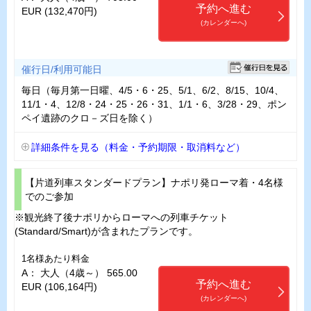
予約へ進む
EUR (132,470円)
(カレンダーへ)
催行日/利用可能日
毎日（毎月第一日曜、4/5・6・25、5/1、6/2、8/15、10/4、
11/1・4、12/8・24・25・26・31、1/1・6、3/28・29、ポン
ペイ遺跡のクロ－ズ日を除く）
詳細条件を見る（料金・予約期限・取消料など）
【片道列車スタンダードプラン】ナポリ発ローマ着・4名様
でのご参加
※観光終了後ナポリからローマへの列車チケット
(Standard/Smart)が含まれたプランです。
1名様あたり料金
A： 大人（4歳～） 565.00
予約へ進む
EUR (106,164円)
(カレンダーへ)