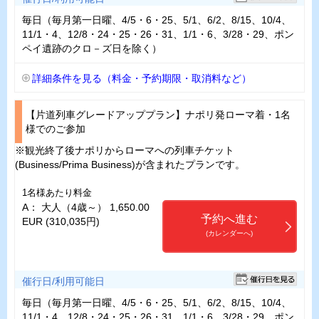
毎日（毎月第一日曜、4/5・6・25、5/1、6/2、8/15、10/4、
11/1・4、12/8・24・25・26・31、1/1・6、3/28・29、ポン
ペイ遺跡のクロ－ズ日を除く）
詳細条件を見る（料金・予約期限・取消料など）
【片道列車グレードアッププラン】ナポリ発ローマ着・1名
様でのご参加
※観光終了後ナポリからローマへの列車チケット
(Business/Prima Business)が含まれたプランです。
1名様あたり料金
A： 大人（4歳～） 1,650.00
予約へ進む
EUR (310,035円)
(カレンダーへ)
催行日/利用可能日
毎日（毎月第一日曜、4/5・6・25、5/1、6/2、8/15、10/4、
11/1・4、12/8・24・25・26・31、1/1・6、3/28・29、ポン