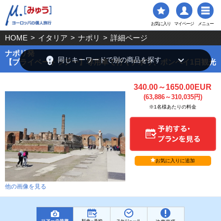
お気に入り
マイページ
メニュー
HOME
>
イタリア
>
ナポリ
>
詳細ページ
ナポリ発
emoji_objects
keyboard_arrow_down
同じキーワードで別の商品を探す
【プライベートツアー】専用車で行くナポリ、ポンペイ1日観光
340.00～1650.00EUR
(63,886～310,035円)
※1名様あたりの料金
お気に入りに追加
他の画像を見る