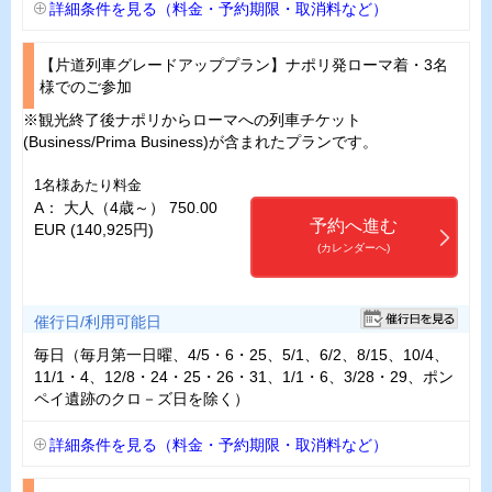
詳細条件を見る（料金・予約期限・取消料など）
【片道列車グレードアッププラン】ナポリ発ローマ着・3名
様でのご参加
※観光終了後ナポリからローマへの列車チケット
(Business/Prima Business)が含まれたプランです。
1名様あたり料金
A： 大人（4歳～） 750.00
予約へ進む
EUR (140,925円)
(カレンダーへ)
催行日/利用可能日
毎日（毎月第一日曜、4/5・6・25、5/1、6/2、8/15、10/4、
11/1・4、12/8・24・25・26・31、1/1・6、3/28・29、ポン
ペイ遺跡のクロ－ズ日を除く）
詳細条件を見る（料金・予約期限・取消料など）