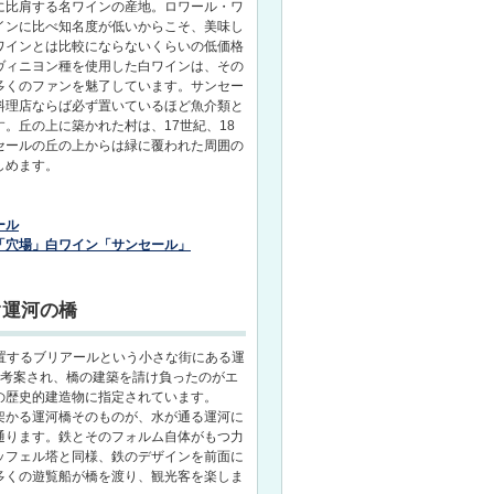
に比肩する名ワインの産地。ロワール・ワ
インに比べ知名度が低いからこそ、美味し
ワインとは比較にならないくらいの低価格
ヴィニヨン種を使用した白ワインは、その
多くのファンを魅了しています。サンセー
料理店ならば必ず置いているほど魚介類と
。丘の上に築かれた村は、17世紀、18
セールの丘の上からは緑に覆われた周囲の
しめます。
ール
「穴場」白ワイン「サンセール」
ぐ運河の橋
位置するブリアールという小さな街にある運
て考案され、橋の建築を請け負ったのがエ
の歴史的建造物に指定されています。
架かる運河橋そのものが、水が通る運河に
通ります。鉄とそのフォルム自体がもつ力
ッフェル塔と同様、鉄のデザインを前面に
多くの遊覧船が橋を渡り、観光客を楽しま