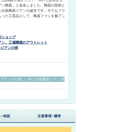
アン陶器」と改名しました。陶器の技術と
た伝統陶器ジアンの誕生です。今でもフラ
もった工芸品として、陶器ファンを魅了し
安ショップ
アン、工場隣接のアウトレット
器ジアンの街
～フランスの美しい村と伝統陶器ジアン 星