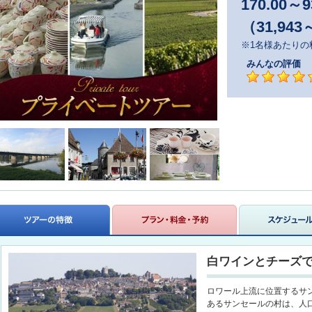
170.00
～
9
（31,943
※1名様あたりの
みんなの評価
白ワインとチーズ
ロワール上流に位置するサ
あるサンセールの村は、人