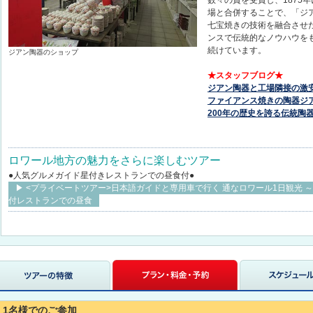
場と合併することで、「ジ
七宝焼きの技術を融合させ
ンスで伝統的なノウハウを
続けています。
ジアン陶器のショップ
★スタッフブログ★
ジアン陶器と工場隣接の激
ファイアンス焼きの陶器ジ
200年の歴史を誇る伝統陶
ロワール地方の魅力をさらに楽しむツアー
●人気グルメガイド星付きレストランでの昼食付●
▶ <プライベートツアー>日本語ガイドと専用車で行く 通なロワール1日観光 
付レストランでの昼食
1名様でのご参加