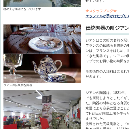
せています。
橋の上が運河になっています
★スタッフブログ★
エッフェルが手がけたブリ
伝統陶器の町ジア
ジアンはこの町の名前を冠
フランスの伝統ある陶器の中
ンは、フランスをはじめ、
てきた陶器です。ジアンの
ップでのお買い物の時間を
※美術館の入場料は含まれ
だきます。
ジアンの伝統的な陶器
ジアンの陶器は、1821年
でも展開しようとしたイギリ
た。陶器の材料となる良質
水運により容易に運ぶこと
てHall氏が陶器工場を作
まりでした。
洗練された高級陶器としての
数々の賞を受賞し、1875