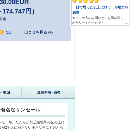
30.00
EUR
～174,747円）
料金
5.0
口コミを見る (
4
)
で有名なサンセール
ンセール。なだらかな丘陵地帯の丘の上に
口が2千人に満たない小さな村にも関わら