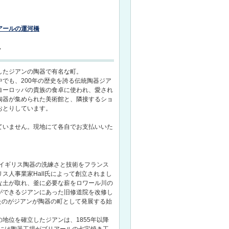
アールの運河橋
ン
したジアンの陶器で有名な町。
でも、200年の歴史を誇る伝統陶器ジア
ヨーロッパの貴族の食卓に使われ、愛され
陶器が集められた美術館と、隣接するショ
おとりしています。
ていません。現地にて各自でお支払いいた
、イギリス陶器の洗練さと技術をフランス
ス人事業家Hall氏によって創立されまし
な土が取れ、釜に必要な薪をロワール川の
ができるジアンにあった旧修道院を改修し
ったのがジアンが陶器の町として発展する始
地位を確立したジアンは、1855年以降
年には陶器工場がブリアールの七宝焼き工