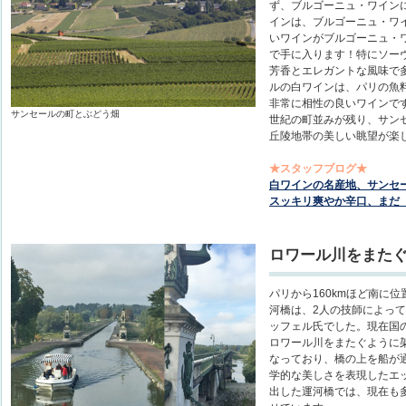
ず、ブルゴーニュ・ワイン
インは、ブルゴーニュ・ワ
いワインがブルゴーニュ・
で手に入ります！特にソー
芳香とエレガントな風味で
ルの白ワインは、パリの魚
非常に相性の良いワインです
サンセールの町とぶどう畑
世紀の町並みが残り、サン
丘陵地帯の美しい眺望が楽
★スタッフブログ★
白ワインの名産地、サンセ
スッキリ爽やか辛口、まだ
ロワール川をまた
パリから160kmほど南に
河橋は、2人の技師によっ
ッフェル氏でした。現在国
ロワール川をまたぐように
なっており、橋の上を船が
学的な美しさを表現したエ
出した運河橋では、現在も