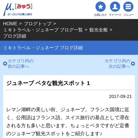
お気に入り
マイページ
メニュー
HOME
>
ブログトップ
>
ミキトラベル・ジュネーブ ブログ一覧
>
観光全般
>
ブログ詳細
ミキトラベル・ジュネーブ ブログ詳細
カテゴリ内の
カテゴリ内の
前の記事へ
次の記事へ
ジュネーブ ベタな観光スポット 1
2017-09-21
レマン湖畔の美しい街、ジュネーブ。フランス国境に近
く、公用語はフランス語。スイス旅行の基点として滞在
される方も多いと思います。ちょっとベタですがど定番
のジュネーブ観光スポットをご紹介します♪