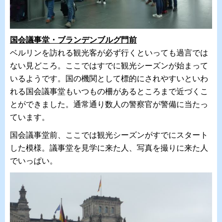
国会議事堂・ブランデンブルグ門前
ベルリンを訪れる観光客が必ず行くといっても過言では
ない見どこ
ろ。ここではすでに観光シーズンが始まって
いるようです。
国の機関として標的にされやすいといわ
れる国会議事堂もいつもの
柵があるところまで近づくこ
とができました。
通常通り数人の警察官が警備に当たっ
ています。
国会議事堂前、ここでは観光シーズンがすでにスタート
した模様。議事堂を見学に来た人、写真を撮りに来た人
でいっぱい。