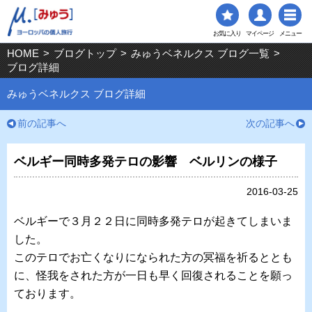
お気に入り
マイページ
メニュー
HOME
>
ブログトップ
>
みゅうベネルクス ブログ一覧
>
ブログ詳細
みゅうベネルクス ブログ詳細
前の記事へ
次の記事へ
ベルギー同時多発テロの影響 ベルリンの様子
2016-03-25
ベルギーで３月２２日に同時多発テロが起きてしまいま
した。
このテロでお亡くなりになられた方の冥福を祈るととも
に、
怪我をされた方が一日も早く
回復されることを願っ
ております。