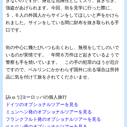
きないので
すが、身近な危険性として
スリ、置き引き、
強盗があげられます。今回、
街を見学に行った際に、
５，６人の外国人から
サインをしてほしいと声をかけら
れました。
サインをしている間に財布を抜き取られる手
口です。
街の中心に幾たびいつも出くわし、
無視をしてしのいで
いるのが実情です。 年間６万件ほど起きているようで
警察も手を焼いています。 この手の犯罪のほうが厄介
ですので、
ベルリンにかかわらず国外に出る場合は所持
品に気を付けて旅をさ
れてくださいませ。
[みゅう]ヨーロッパの個人旅行
ドイツのオプショナルツアーを見る
ミュンヘン発のオプショナルツアーを見る
フランクフルト発のオプショナルツアーを見る
ベルリン発のオプショナルツアーを見る