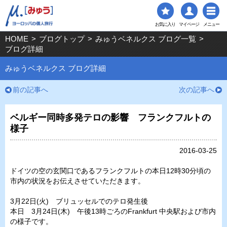
お気に入り
マイページ
メニュー
HOME
>
ブログトップ
>
みゅうベネルクス ブログ一覧
>
ブログ詳細
みゅうベネルクス ブログ詳細
前の記事へ
次の記事へ
ベルギー同時多発テロの影響 フランクフルトの
様子
2016-03-25
ドイツの空の玄関口であるフランクフルトの本日12時30分頃の
市内の状況をお伝えさせていただきます。
3月22日(火) ブリュッセルでのテロ発生後
本日 3月24日(木) 午後13時ごろのFrankfurt 中央駅および市内
の様子です。