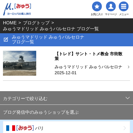
お気に入り
マイページ
メニュー
HOME
>
ブログトップ
>
みゅうマドリッド みゅうバルセロナ ブログ一覧
みゅうマドリッド みゅうバルセロナ
ブログ一覧
【トレド】サント・トメ教会 市街散
策
みゅうマドリッド みゅうバルセロナ
2025-12-01
カテゴリーで絞り込む
ブログ発信中のみゅうショップを選ぶ
パリ