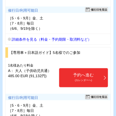
催行日/利用可能日
［5・6・9月］金、土
［7・8月］毎日
（6/6、9/19を除く）
詳細条件を見る（料金・予約期限・取消料など）
【専用車＋日本語ガイド】5名様でのご参加
1名様あたり料金
A： 大人（子供幼児共通）
予約へ進む
485.00 EUR (91,132円)
(カレンダーへ)
催行日/利用可能日
［5・6・9月］金、土
［7・8月］毎日
（6/6、9/19を除く）