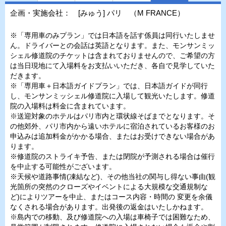
企画・実施会社： [みゅう] パリ （M FRANCE）
※「専用車のみプラン」では日本語を話す係員は同行いたしませ
ん。ドライバーとの会話は英語となります。また、モンサンミッ
シェル修道院のチケットは含まれておりませんので、ご希望の方
は当日現地にて入場料をお支払いいただき、各自で見学していた
だきます。
※「専用車＋日本語ガイドプラン」では、日本語ガイドが同行
し、モンサンミッシェル修道院に入場して観光いたします。修道
院の入場料は料金に含まれています。
※送迎対象のホテルはパリ市内と環状線そばまでとなります。そ
の他郊外、パリ市内から遠いホテルに宿泊されているお客様のお
申込みは追加料金がかかる場合、またはお受けできない場合があ
ります。
※修道院のストライキ予告、または閉院が予測される場合は催行
を中止する可能性がございます。
※天候や道路事情(凍結など)、その他当社の関与し得ない事由(観
光箇所の突然のクローズやイベントによる大規模な交通規制な
ど)によりツアーを中止、またはコース内容・時間の 変更を余儀
なくされる場合があります。出発後の返金はいたしかねます。
※島内での移動、及び修道院への入場は車椅子では困難なため、