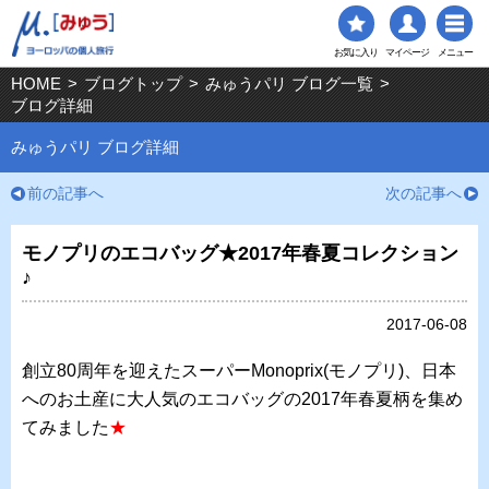
お気に入り
マイページ
メニュー
HOME
>
ブログトップ
>
みゅうパリ ブログ一覧
>
ブログ詳細
みゅうパリ ブログ詳細
前の記事へ
次の記事へ
モノプリのエコバッグ★2017年春夏コレクション
♪
2017-06-08
創立80周年を迎えたスーパーMonoprix(モノプリ)、日本
へのお土産に大人気のエコバッグの2017年春夏柄を集め
てみました
★