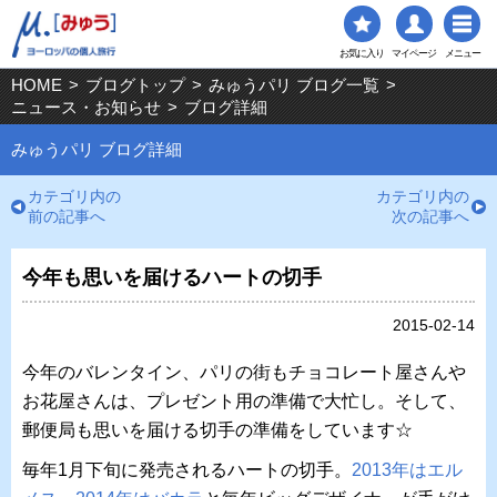
お気に入り
マイページ
メニュー
HOME
>
ブログトップ
>
みゅうパリ ブログ一覧
>
ニュース・お知らせ
>
ブログ詳細
みゅうパリ ブログ詳細
カテゴリ内の
カテゴリ内の
前の記事へ
次の記事へ
今年も思いを届けるハートの切手
2015-02-14
今年のバレンタイン、パリの街もチョコレート屋さんや
お花屋さんは、プレゼント用の準備で大忙し。そして、
郵便局も思いを届ける切手の準備をしています☆
毎年1月下旬に発売されるハートの切手。
2013年はエル