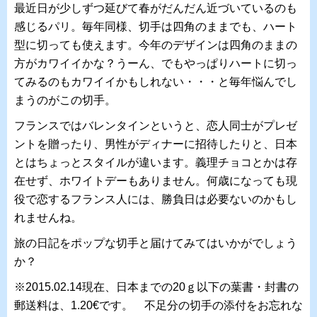
最近日が少しずつ延びて春がだんだん近づいているのも
感じるパリ。毎年同様、切手は四角のままでも、ハート
型に切っても使えます。今年のデザインは四角のままの
方がカワイイかな？うーん、でもやっぱりハートに切っ
てみるのもカワイイかもしれない・・・と毎年悩んでし
まうのがこの切手。
フランスではバレンタインというと、恋人同士がプレゼ
ントを贈ったり、男性がディナーに招待したりと、日本
とはちょっとスタイルが違います。義理チョコとかは存
在せず、ホワイトデーもありません。何歳になっても現
役で恋するフランス人には、勝負日は必要ないのかもし
れませんね。
旅の日記をポップな切手と届けてみてはいかがでしょう
か？
※2015.02.14現在、日本までの20ｇ以下の葉書・封書の
郵送料は、1.20€です。 不足分の切手の添付をお忘れな