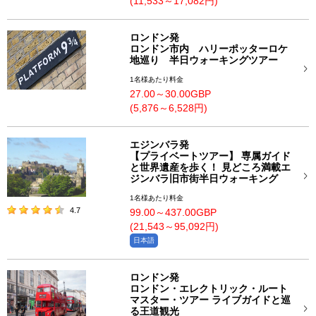
(11,533～17,082円)
ロンドン発
ロンドン市内 ハリーポッターロケ
地巡り 半日ウォーキングツアー
1名様あたり料金
27.00～30.00GBP
(5,876～6,528円)
エジンバラ発
【プライベートツアー】 専属ガイド
と世界遺産を歩く！ 見どころ満載エ
ジンバラ旧市街半日ウォーキング
1名様あたり料金
4.7
99.00～437.00GBP
(21,543～95,092円)
日本語
ロンドン発
ロンドン・エレクトリック・ルート
マスター・ツアー ライブガイドと巡
る王道観光