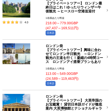
【プライベートツアー】 ロンドン最
終日はこれ！ゆったりウィンザー午
後観光 ～ヒースロー空港送迎付
1名様あたり料金
4.0
218.00～779.00GBP
(47,437～169,511円)
日本語
ロンドン発
【プライベートツアー】興味に合わ
せてロンドン半日観光 ～ロンドン
観光の王道を行く！凝縮の4時間コー
ス ロンドンアイ搭乗プランもあり
1名様あたり料金
113.00～549.00GBP
(24,589～119,463円)
日本語
ロンドン発
【プライベートツアー】 大英帝国の
お宝鑑賞！ 貸切日本語ガイドが徹底
案内 大英博物館とナショナルギャラ