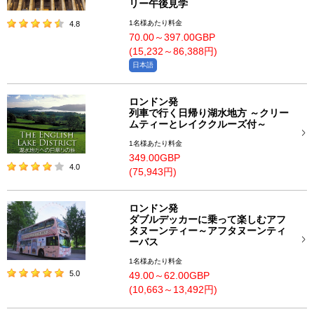
リー午後見学
1名様あたり料金
4.8
70.00～397.00GBP
(15,232～86,388円)
日本語
ロンドン発
列車で行く日帰り湖水地方 ～クリー
ムティーとレイククルーズ付～
1名様あたり料金
349.00GBP
4.0
(75,943円)
ロンドン発
ダブルデッカーに乗って楽しむアフ
タヌーンティー～アフタヌーンティ
ーバス
1名様あたり料金
5.0
49.00～62.00GBP
(10,663～13,492円)