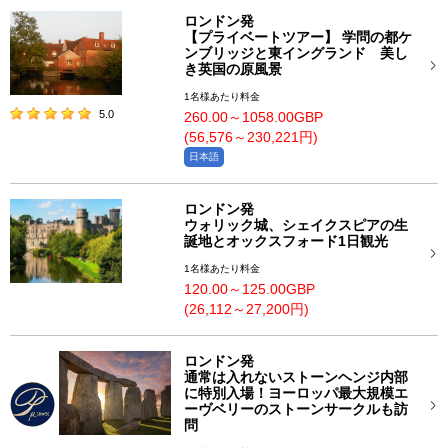
ロンドン発
【プライベートツアー】 学問の都ケ
ンブリッジと東イングランド 美し
き英国の原風景
1名様あたり料金
5.0
260.00～1058.00GBP
(56,576～230,221円)
日本語
ロンドン発
ウォリック城、シェイクスピアの生
誕地とオックスフォード1日観光
1名様あたり料金
120.00～125.00GBP
(26,112～27,200円)
ロンドン発
通常は入れないストーンヘンジ内部
に特別入場！ヨーロッパ最大規模エ
ーヴベリーのストーンサークルも訪
問