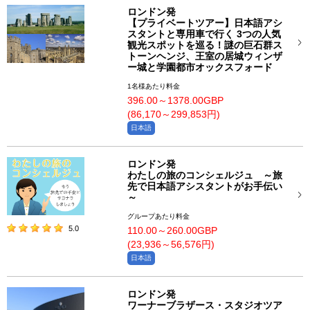
ロンドン発
【プライベートツアー】日本語アシ
スタントと専用車で行く 3つの人気
観光スポットを巡る！謎の巨石群ス
トーンヘンジ、王室の居城ウィンザ
ー城と学園都市オックスフォード
1名様あたり料金
396.00～1378.00GBP
(86,170～299,853円)
日本語
ロンドン発
わたしの旅のコンシェルジュ ～旅
先で日本語アシスタントがお手伝い
～
グループあたり料金
5.0
110.00～260.00GBP
(23,936～56,576円)
日本語
ロンドン発
ワーナーブラザース・スタジオツア