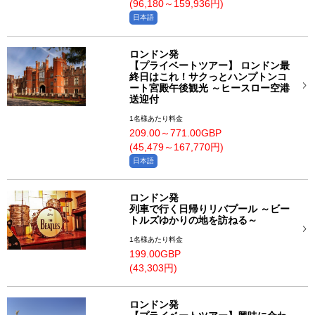
(96,180～159,936円)
日本語
ロンドン発
【プライベートツアー】 ロンドン最
終日はこれ！サクっとハンプトンコ
ート宮殿午後観光 ～ヒースロー空港
送迎付
1名様あたり料金
209.00～771.00GBP
(45,479～167,770円)
日本語
ロンドン発
列車で行く日帰りリバプール ～ビー
トルズゆかりの地を訪ねる～
1名様あたり料金
199.00GBP
(43,303円)
ロンドン発