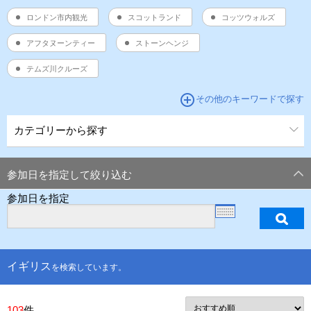
ロンドン市内観光
スコットランド
コッツウォルズ
アフタヌーンティー
ストーンヘンジ
テムズ川クルーズ
add_circle_outline
その他のキーワードで探す
カテゴリーから探す
参加日を指定して絞り込む
参加日を指定
イギリス
を検索しています。
103
件