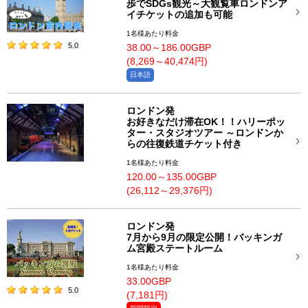
歩でSDGs観光～大観覧車ロンドンア
イチケットの追加も可能
1名様あたり料金
5.0
38.00～186.00GBP
(8,269～40,474円)
日本語
ロンドン発
お好きなだけ滞在OK！！ハリーポッ
ター・スタジオツアー ～ロンドンか
らの往復鉄道チケット付き
1名様あたり料金
120.00～135.00GBP
(26,112～29,376円)
ロンドン発
7月から9月の限定公開！バッキンガ
ム宮殿ステートルーム
1名様あたり料金
33.00GBP
5.0
(7,181円)