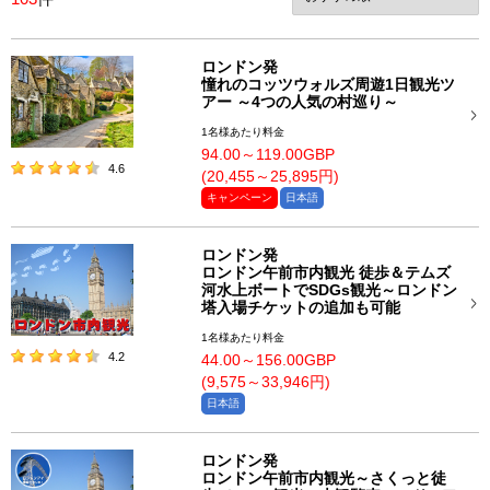
ロンドン発
憧れのコッツウォルズ周遊1日観光ツ
アー ～4つの人気の村巡り～
1名様あたり料金
94.00～119.00GBP
4.6
(20,455～25,895円)
キャンペーン
日本語
ロンドン発
ロンドン午前市内観光 徒歩＆テムズ
河水上ボートでSDGs観光～ロンドン
塔入場チケットの追加も可能
1名様あたり料金
4.2
44.00～156.00GBP
(9,575～33,946円)
日本語
ロンドン発
ロンドン午前市内観光～さくっと徒