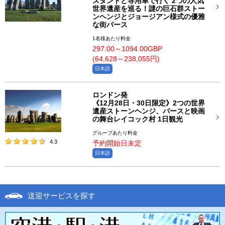
スタントと専用車で行く 2つの人気
世界遺産を巡る！謎の巨石群ストー
ンヘンジとジョージアン様式の優雅
な街バース
1名様あたり料金
297.00～1094.00GBP
(64,628～238,055円)
日本語
ロンドン発
《12月28日・30日限定》2つの世界
遺産ストーンヘンジ、バースと映画
の舞台レイコック村 1日観光
グループあたり料金
4.3
予約開始日未定
日本語
送迎サービスを探す