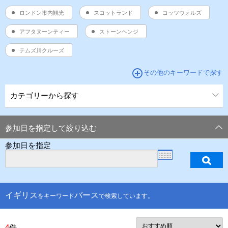
ロンドン市内観光
スコットランド
コッツウォルズ
アフタヌーンティー
ストーンヘンジ
テムズ川クルーズ
add_circle_outline
その他のキーワードで探す
カテゴリーから探す
参加日を指定して絞り込む
参加日を指定
イギリス
バース
をキーワード
で検索しています。
4
件