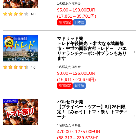
1名様あたり料金
95.00～190.00EUR
4.0
(17,851～35,701円)
期間限定
日本語
マドリッド発
トレド午後観光 ～壮大なる城塞都
市・中世の面影古都トレド～ パエ
リアランチクーポン付プランもあり
ます
1名様あたり料金
4.6
90.00～126.00EUR
(16,911～23,676円)
期間限定
日本語
バルセロナ発
【プライベートツアー】8月26日限
定！［みゅう］トマト祭り トマティ
ーナ
1名様あたり料金
470.00～1275.00EUR
(88,313～239,573円)