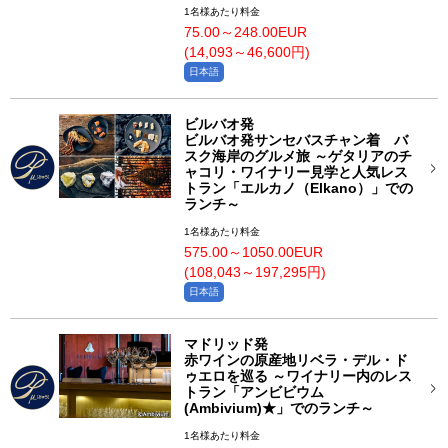
1名様あたり料金
75.00～248.00EUR
(14,093～46,600円)
日本語
ビルバオ発
ビルバオ発サンセバスチャン着 バ
スク海岸のグルメ旅 ～ゲタリアのチ
ャコリ・ワイナリー見学と人気レス
トラン「エルカノ（Elkano）」での
ランチ～
1名様あたり料金
575.00～1050.00EUR
(108,043～197,295円)
日本語
マドリッド発
赤ワインの原産地リベラ・デル・ド
ゥエロを巡る ～ワイナリー内のレス
トラン「アンビビウム
(Ambivium)★」でのランチ～
1名様あたり料金