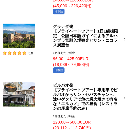
240.00～1205.00EUR
(45,096～226,420円)
日本語
グラナダ発
【プライベートツアー】1日1組様限
定 公認日本語ガイドによるアルハ
ンブラ宮殿入場観光とサン・ニコラ
ス展望台
1名様あたり料金
5.0
96.00～425.00EUR
(18,039～79,858円)
日本語
ビルバオ発
【プライベートツアー】専用車でビ
ルバオからサン・セバスチャンへ
途中ゲタリアで魚の炭火焼きで有名
な「エルカノ」での昼食（レストラ
ンの座席予約のみ）
1名様あたり料金
123.00～600.00EUR
(23,112～112,740円)