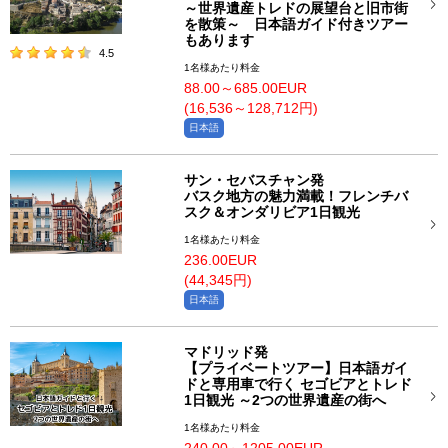
～世界遺産トレドの展望台と旧市街
を散策～ 日本語ガイド付きツアー
もあります
4.5
1名様あたり料金
88.00～685.00EUR
(16,536～128,712円)
日本語
サン・セバスチャン発
バスク地方の魅力満載！フレンチバ
スク＆オンダリビア1日観光
1名様あたり料金
236.00EUR
(44,345円)
日本語
マドリッド発
【プライベートツアー】日本語ガイ
ドと専用車で行く セゴビアとトレド
1日観光 ～2つの世界遺産の街へ
1名様あたり料金