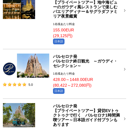
【プライベートツアー】地中海ビュ
ーのガウディ風レストランで楽しむ
パエリアディナー＆サグラダファミ
リア夜景鑑賞
1名様あたり料金
155.00EUR
(29,125円)
日本語
バルセロナ発
バルセロナ終日観光 ～ガウディ・
セレクション～
1名様あたり料金
428.00～1448.00EUR
5.0
(80,422～272,080円)
日本語
バルセロナ発
【プライベートツアー】貸切EVトゥ
クトゥクで行く バルセロナ1時間満
喫ツアー～日本語ガイド付プランも
あります