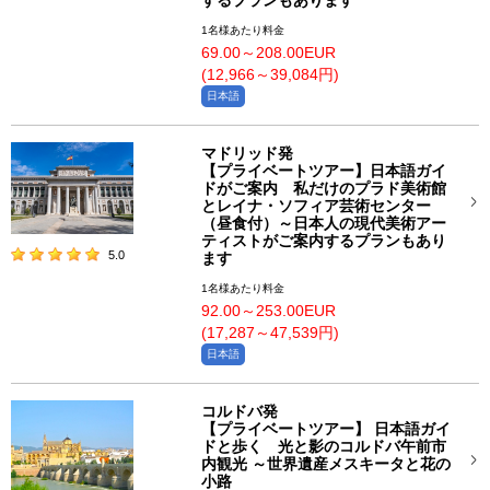
するプランもあります
1名様あたり料金
69.00～208.00EUR
(12,966～39,084円)
日本語
マドリッド発
【プライベートツアー】日本語ガイ
ドがご案内 私だけのプラド美術館
とレイナ・ソフィア芸術センター
（昼食付）～日本人の現代美術アー
ティストがご案内するプランもあり
5.0
ます
1名様あたり料金
92.00～253.00EUR
(17,287～47,539円)
日本語
コルドバ発
【プライベートツアー】 日本語ガイ
ドと歩く 光と影のコルドバ午前市
内観光 ～世界遺産メスキータと花の
小路