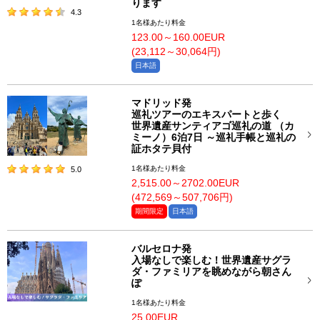
ります
4.3
1名様あたり料金
123.00～160.00EUR
(23,112～30,064円)
日本語
マドリッド発
巡礼ツアーのエキスパートと歩く
世界遺産サンティアゴ巡礼の道 （カ
ミーノ）6泊7日 ～巡礼手帳と巡礼の
証ホタテ貝付
1名様あたり料金
5.0
2,515.00～2702.00EUR
(472,569～507,706円)
期間限定
日本語
バルセロナ発
入場なしで楽しむ！世界遺産サグラ
ダ・ファミリアを眺めながら朝さん
ぽ
1名様あたり料金
25.00EUR