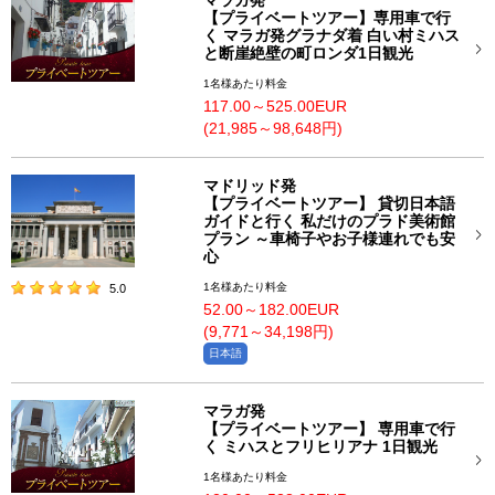
マラガ発
【プライベートツアー】専用車で行
く マラガ発グラナダ着 白い村ミハス
と断崖絶壁の町ロンダ1日観光
1名様あたり料金
117.00～525.00EUR
(21,985～98,648円)
マドリッド発
【プライベートツアー】 貸切日本語
ガイドと行く 私だけのプラド美術館
プラン ～車椅子やお子様連れでも安
心
1名様あたり料金
5.0
52.00～182.00EUR
(9,771～34,198円)
日本語
マラガ発
【プライベートツアー】 専用車で行
く ミハスとフリヒリアナ 1日観光
1名様あたり料金