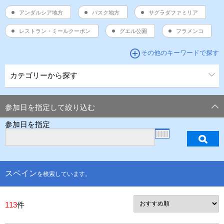
アンダルシア地方
バスク地方
サグラダファミリア
レストラン・ミールクーポン
グエル公園
フラメンコ
add_circle_outline
その他のキーワードで探す
カテゴリーから探す
参加日を指定して絞り込む
参加日を指定
スペイン
を検索しています。
113
件