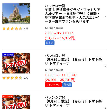
バルセロナ発
午前 世界遺産サグラダ・ファミリア
入場ツアー ～日本語で詳しく解説・
地下博物館まで見学・人気のエレベ
ーター乗車プランもあります
1名様あたり料金
4.8
73.00～85.00EUR
(13,717～15,972円)
日本語
バルセロナ発
【8月26日限定】［みゅう］トマト祭
り トマティーナ
1名様あたり料金
133.00～190.00EUR
4.5
(24,991～35,701円)
キャンペーン
日本語
バレンシア発
【8月26日限定】［みゅう］トマト祭
り トマティーナ