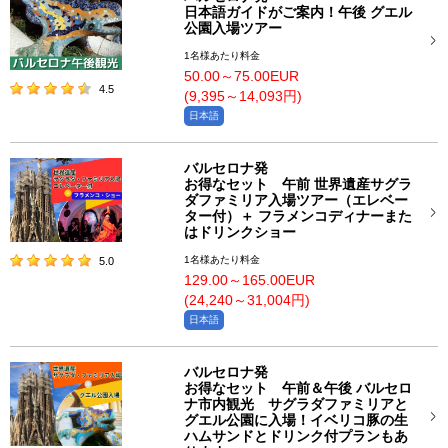
日本語ガイドがご案内！午後 グエル
公園入場ツアー
1名様あたり料金
50.00～75.00EUR
4.5
(9,395～14,093円)
日本語
バルセロナ発
お得なセット 午前 世界遺産サグラ
ダファミリア入場ツアー（エレベー
ター付）＋ フラメンコディナーまた
はドリンクショー
1名様あたり料金
5.0
129.00～165.00EUR
(24,240～31,004円)
日本語
バルセロナ発
お得なセット 午前＆午後 バルセロ
ナ市内観光 サグラダファミリアと
グエル公園に入場！イベリコ豚の生
ハムサンドとドリンク付プランもあ