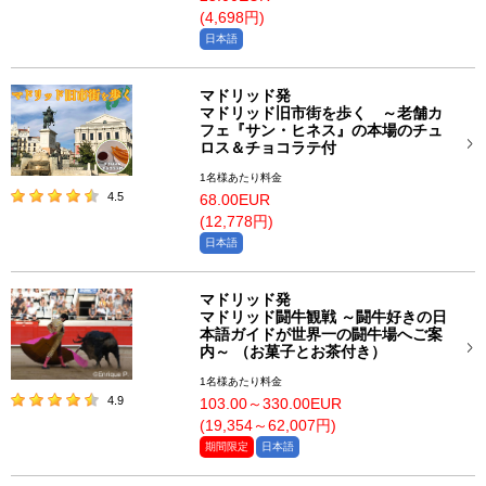
(4,698円)
日本語
マドリッド発
マドリッド旧市街を歩く ～老舗カ
フェ『サン・ヒネス』の本場のチュ
ロス＆チョコラテ付
1名様あたり料金
4.5
68.00EUR
(12,778円)
日本語
マドリッド発
マドリッド闘牛観戦 ～闘牛好きの日
本語ガイドが世界一の闘牛場へご案
内～ （お菓子とお茶付き）
1名様あたり料金
4.9
103.00～330.00EUR
(19,354～62,007円)
期間限定
日本語