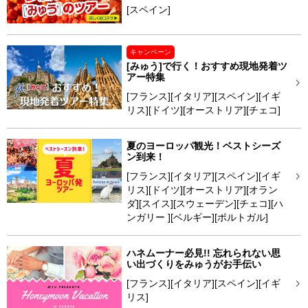
[スペイン]
キャンペーン
[みゅう]で行く！おすすめ現地発着ツ
アー特集
[フランス][イタリア][スペイン][イギ
リス][ドイツ][オーストリア][チェコ]
夏のヨーロッパ観光！ベストシーズ
ン到来！
[フランス][イタリア][スペイン][イギ
リス][ドイツ][オーストリア][オラン
ダ][スイス][スウェーデン][チェコ][ハ
ンガリー ][ベルギー][ポルトガル]
ハネムーナー必見!! 忘れられない思
い出づくりをみゅうがお手伝い
[フランス][イタリア][スペイン][イギ
リス]