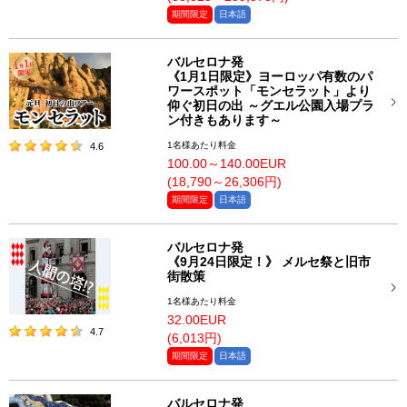
期間限定
日本語
バルセロナ発
《1月1日限定》ヨーロッパ有数のパ
ワースポット「モンセラット」より
仰ぐ初日の出 ～グエル公園入場プラ
ン付きもあります～
1名様あたり料金
4.6
100.00～140.00EUR
(18,790～26,306円)
期間限定
日本語
バルセロナ発
《9月24日限定！》 メルセ祭と旧市
街散策
1名様あたり料金
32.00EUR
4.7
(6,013円)
期間限定
日本語
バルセロナ発