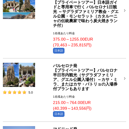
【プライベートツアー】日本語ガイ
ドと専用車で行く バルセロナ1日観
光 ～サグラダファミリア教会・グエ
ル公園・モンセラット（カタルーニ
ャの伝統農家で味わう炭火焼きラン
チ付）
1名様あたり料金
375.00～1255.00EUR
(70,463～235,815円)
日本語
バルセロナ発
【プライベートツアー】バルセロナ
半日市内観光（サグラダファミリ
ア、グエル公園入場付）～カサ・ミ
ラ、またはカサ・バトリョの入場券
付プランもあります
5.0
1名様あたり料金
215.00～764.00EUR
(40,399～143,556円)
日本語