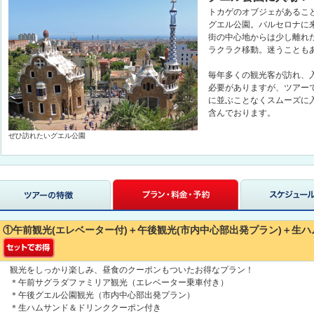
トカゲのオブジェがあるこ
グエル公園。バルセロナに
街の中心地からは少し離れ
ラクラク移動。迷うことも
毎年多くの観光客が訪れ、
必要がありますが、ツアー
に並ぶことなくスムーズに
含んでおります。
ぜひ訪れたいグエル公園
①午前観光(エレベーター付)＋午後観光(市内中心部出発プラン)＋
観光をしっかり楽しみ、昼食のクーポンもついたお得なプラン！
＊午前サグラダファミリア観光（エレベーター乗車付き）
＊午後グエル公園観光（市内中心部出発プラン）
＊生ハムサンド＆ドリンククーポン付き