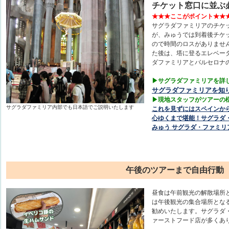
チケット窓口に並ぶ
★★★ここがポイント★★
サグラダファミリアのチケ
が、みゅうでは到着後チケ
ので時間のロスがありませ
た後は、塔に登るエレベー
ダファミリアとバルセロナ
▶サグラダファミリアを詳
サグラダファミリアを知
▶現地スタッフがツアーの
サグラダファミリア内部でも日本語でご説明いたします
これを見ずにはスペインか
心ゆくまで堪能！サグラダ
みゅう サグラダ・ファミ
午後のツアーまで自由行動
昼食は午前観光の解散場所
は午後観光の集合場所とな
勧めいたします。サグラダ
ァーストフード店が多くあ