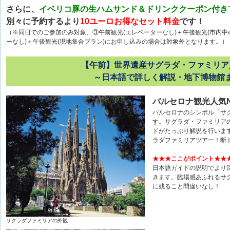
さらに、
イベリコ豚の生ハムサンド＆ドリンククーポン付き
別々に予約するより
10ユーロお得なセット料金
です！
（※同日でのご参加のみ対象、③午前観光(エレベーターなし)＋午後観光(市内中
ーなし)＋午後観光(現地集合プラン)にお申し込みの場合は対象外となります。）
【午前】世界遺産サグラダ・ファミリア
～日本語で詳しく解説・地下博物館
バルセロナ観光人気N
バルセロナのシンボル「サ
す。サグラダ・ファミリア
ドがたっぷり解説を行いま
ラダファミリアツアー！断
★★★ここがポイント★★
日本語ガイドの説明でより
きます。臨場感あふれるサ
に残ること間違いなし！
サグラダファミリアの外観