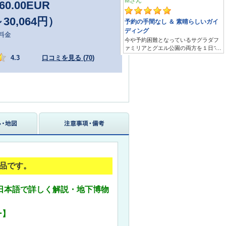
60.00
EUR
～30,064円）
料金
4.3
口コミを見る (
70
)
品です。
～日本語で詳しく解説・地下博物
ー】