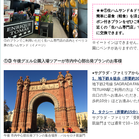
★★①生ハムサンド＆ド
簡単に昼食（軽食）を済
ポン付きプランをぜひご
近くの「生ハム専門店」
に交換できます。
①のプランでご利用いただく生ハム専門店の店内とイベリコ
※イートインはできません
豚の生ハムサンド（イメージ）
園にベンチがありますので
①③ 午後グエル公園入場ツアーが市内中心部出発プランのお客様
●サグラダ・ファミリアか
1、地下鉄＆徒歩（所要約3
地下鉄2号線 SAGRADA FA
TETUAN駅ご利用の方は「Casp 
出口の方へお進みいただき、Pg.
歩約10分）ほどお進みいた
2、タクシー（所要約15分
サグラダ・ファミリア「受
凱旋門までは通常で10～1
午後 市内中心部出発プランの集合場所：バルセロナ凱旋門