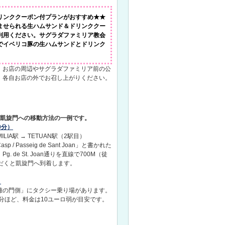
リンククーポン付プランがおすすめ★★
ませられる生ハムサンド＆ドリンククー
利用ください。サグラダファミリア教会
でイベリコ豚の生ハムサンドとドリンク
。お店の周辺やサグラダファミリア前の公
、各自お店の外でお召し上がりください。
ら凱旋門への移動方法の一例です。
0分）
MILIA駅 → TETUAN駅（2駅目）
/ Passeig de Sant Joan」と書かれた
 de St. Joan通りを直線で700M（徒
だくと凱旋門へ到着します。
）
難の門側」にタクシー乗り場があります。
5分ほど、料金は10ユーロ弱が目安です。