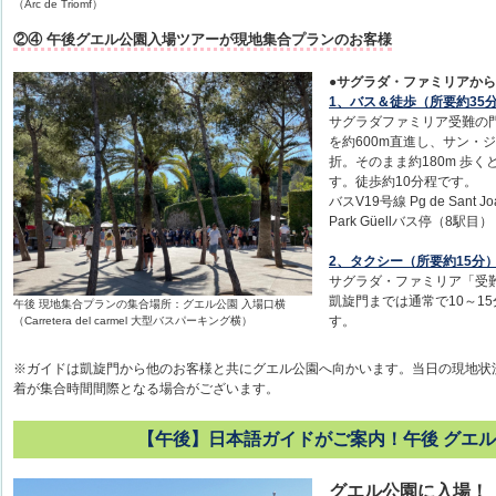
（Arc de Triomf）
②④ 午後グエル公園入場ツアーが現地集合プランのお客様
●サグラダ・ファミリアか
1、バス＆徒歩（所要約35
サグラダファミリア受難の門側
を約600m直進し、サン・ジョア
折。そのまま約180m 歩くとバス
す。徒歩約10分程です。
バスV19号線 Pg de Sant Joa
Park Güellバス停（8駅目）
2、タクシー（所要約15分
サグラダ・ファミリア「受
凱旋門までは通常で10～1
午後 現地集合プランの集合場所：グエル公園 入場口横
す。
（Carretera del carmel 大型バスパーキング横）
※ガイドは凱旋門から他のお客様と共にグエル公園へ向かいます。当日の現地状
着が集合時間間際となる場合がございます。
【午後】日本語ガイドがご案内！午後 グエ
グエル公園に入場！