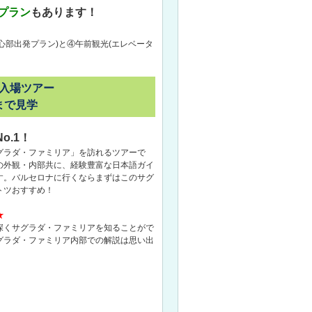
プラン
もあります！
心部出発プラン)と④午前観光(エレベータ
入場ツアー
まで見学
o.1！
グラダ・ファミリア」を訪れるツアーで
の外観・内部共に、経験豊富な日本語ガイ
す。バルセロナに行くならまずはこのサグ
トツおすすめ！
★
深くサグラダ・ファミリアを知ることがで
グラダ・ファミリア内部での解説は思い出