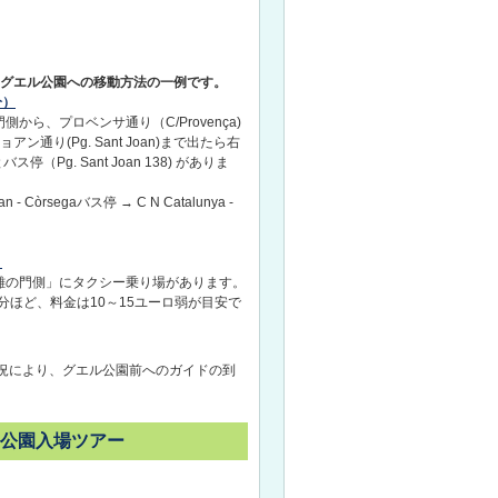
らグエル公園への移動方法の一例です。
分）
から、プロベンサ通り（C/Provença)
ン通り(Pg. Sant Joan)まで出たら右
停（Pg. Sant Joan 138) がありま
n - Còrsegaバス停 → C N Catalunya -
）
難の門側」にタクシー乗り場があります。
5分ほど、料金は10～15ユーロ弱が目安で
況により、グエル公園前へのガイドの到
ル公園入場ツアー