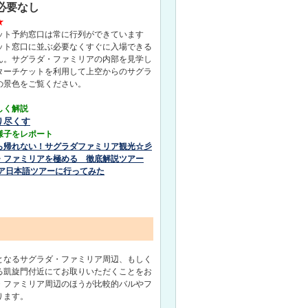
必要なし
★
ット予約窓口は常に行列ができています
ット窓口に並ぶ必要なくすぐに入場できる
ん。サグラダ・ファミリアの内部を見学し
ターチケットを利用して上空からのサグラ
の景色をご覧ください。
しく解説
り尽くす
様子をレポート
ら帰れない！サグラダファミリア観光☆彡
・ファミリアを極める 徹底解説ツアー
リア日本語ツアーに行ってみた
となるサグラダ・ファミリア周辺、もしく
る凱旋門付近にてお取りいただくことをお
・ファミリア周辺のほうが比較的バルやフ
ります。