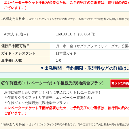
エレベーターチケット手配が必要なため、ご予約完了のご返答は、催行日の約2
ございます。）
1名様あたり料金
（当サイトのオンライン予約での料金です。他の方法でのご予約は料金が異なる場合が
A:大人（6歳～）
160.00 EUR （30,064円）
催行日/利用可能日
月・水・金（サグラダファミリア・グエル公園
ガイド・アシスタント
日本語ガイド
最少催行人数
1名
▼出発時間・予約期限・取消料などの詳細は
②午前観光(エレベーター付)＋午後観光(現地集合プラン)
お得に観光したい方向け！別々に申込むよりも10ユーロお得！
＊午前サグラダファミリア観光（エレベーター乗車付き）
＊午後グエル公園観光（現地集合プラン）
エレベーターチケット手配が必要なため、ご予約完了のご返答は、催行日の約2
ございます。）
1名様あたり料金
（当サイトのオンライン予約での料金です。他の方法でのご予約は料金が異なる場合が