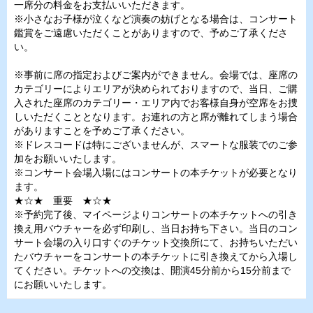
一席分の料金をお支払いいただきます。
※小さなお子様が泣くなど演奏の妨げとなる場合は、コンサート
鑑賞をご遠慮いただくことがありますので、予めご了承くださ
い。
※事前に席の指定およびご案内ができません。会場では、座席の
カテゴリーによりエリアが決められておりますので、当日、ご購
入された座席のカテゴリー・エリア内でお客様自身が空席をお捜
しいただくこととなります。お連れの方と席が離れてしまう場合
がありますことを予めご了承ください。
※ドレスコードは特にございませんが、スマートな服装でのご参
加をお願いいたします。
※コンサート会場入場にはコンサートの本チケットが必要となり
ます。
★☆★ 重要 ★☆★
※予約完了後、マイページよりコンサートの本チケットへの引き
換え用バウチャーを必ず印刷し、当日お持ち下さい。当日のコン
サート会場の入り口すぐのチケット交換所にて、お持ちいただい
たバウチャーをコンサートの本チケットに引き換えてから入場し
てください。チケットへの交換は、開演45分前から15分前まで
にお願いいたします。