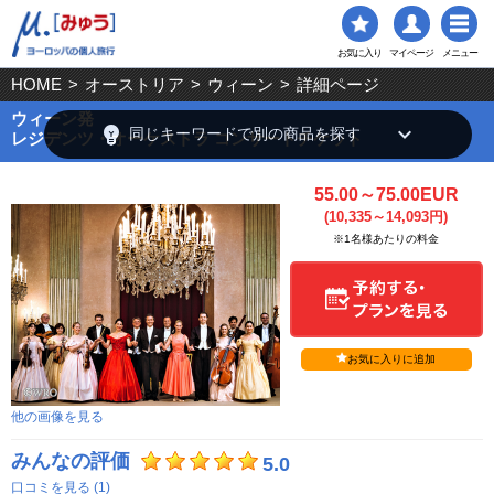
お気に入り
マイページ
メニュー
HOME
>
オーストリア
>
ウィーン
>
詳細ページ
ウィーン発
emoji_objects
keyboard_arrow_down
同じキーワードで別の商品を探す
レジデンツ・オーケストラ コンサートチケット
55.00～75.00EUR
(10,335～14,093円)
※1名様あたりの料金
お気に入りに追加
他の画像を見る
みんなの評価
5.0
口コミを見る (1)