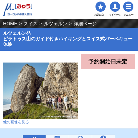
お気に入り
マイページ
メニュー
HOME
>
スイス
>
ルツェルン
>
詳細ページ
ルツェルン発
ピラトゥス山のガイド付きハイキングとスイス式バーベキュー
体験
予約開始日未定
他の画像を見る