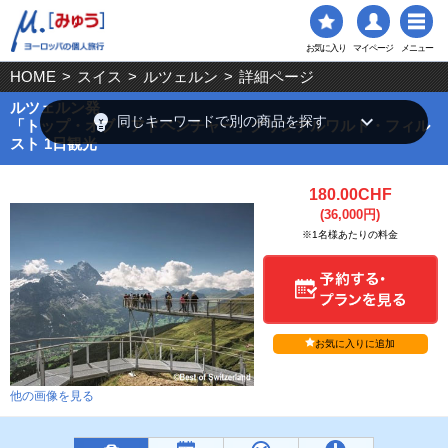
お気に入り
マイページ
メニュー
HOME
>
スイス
>
ルツェルン
>
詳細ページ
ルツェルン発
emoji_objects
keyboard_arrow_down
同じキーワードで別の商品を探す
「トップ・オブ・アドベンチャー」グリンデルワルト・フィル
スト 1日観光
180.00CHF
(36,000円)
※1名様あたりの料金
お気に入りに追加
他の画像を見る