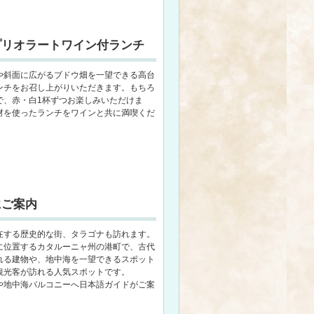
プリオラートワイン付ランチ
や斜面に広がるブドウ畑を一望できる高台
ンチをお召し上がりいただきます。もちろ
で、赤・白1杯ずつお楽しみいただけま
材を使ったランチをワインと共に満喫くだ
にご案内
在する歴史的な街、タラゴナも訪れます。
に位置するカタルーニャ州の港町で、古代
れる建物や、地中海を一望できるスポット
観光客が訪れる人気スポットです。
や地中海バルコニーへ日本語ガイドがご案