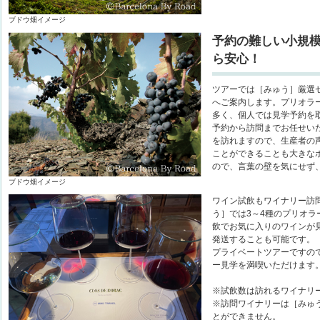
ブドウ畑イメージ
予約の難しい小規
ら安心！
ツアーでは［みゅう］厳選
へご案内します。プリオラ
多く、個人では見学予約を
予約から訪問までお任せい
を訪れますので、生産者の
ことができることも大きな
ので、言葉の壁を気にせず
ブドウ畑イメージ
ワイン試飲もワイナリー訪
う］では3～4種のプリオ
飲でお気に入りのワインが
発送することも可能です。
プライベートツアーですの
ー見学を満喫いただけます
※試飲数は訪れるワイナリ
※訪問ワイナリーは［みゅ
とができません。