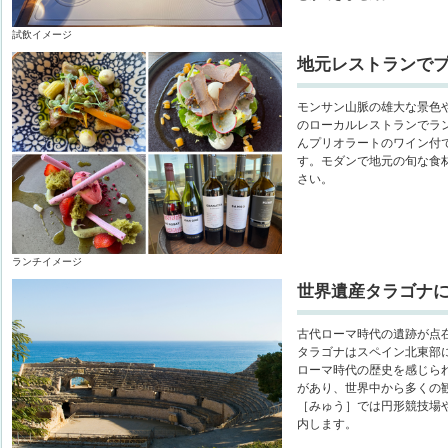
試飲イメージ
地元レストランで
モンサン山脈の雄大な景色
のローカルレストランでラ
んプリオラートのワイン付
す。モダンで地元の旬な食
さい。
ランチイメージ
世界遺産タラゴナ
古代ローマ時代の遺跡が点
タラゴナはスペイン北東部
ローマ時代の歴史を感じら
があり、世界中から多くの
［みゅう］では円形競技場
内します。