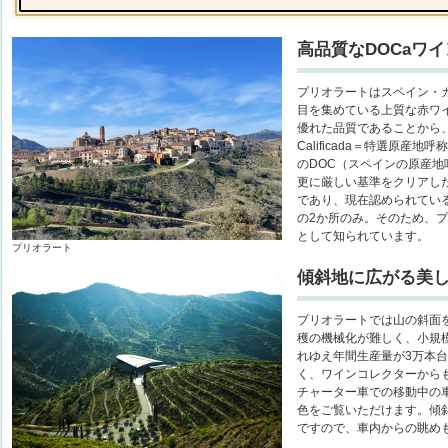
高品質なDOCaワ
プリオラートはスペイン・
目を集めている上質な赤ワ
優れた品質であることから、DOCa
Calificada＝特選原産
のDOC（スペインの原産地呼称＝D
更に厳しい基準をクリアし
であり、現在認められてい
の2か所のみ。そのため、
として知られています。
プリオラート
傾斜地に広がる美
プリオラートでは山の斜面
穫の機械化が難しく、小規
れゆえ年間生産量が3万本
く、ワインコレクターから
チャーター車での移動中の
色をご覧いただけます。傾
ですので、車内からの眺め