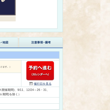
あります。）
催行日を見る
催期間)、9/11、12/24～26・31、
gress 期間)を除く）