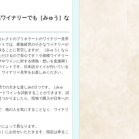
模ワイナリーでも［みゅう］な
セレクトのプリオラートのワイナリー見学
ートでは、家族経営の小さなワイナリーが
取ることに苦労しますが、［みゅう］なら
ただけるので安心です！小規模ワイナリー
声やワインに対する情熱・想いを直接聞く
ポイントです。日本語ガイドが付いている
、ワイナリー見学をお楽しみください。
問での大きな楽しみの1つです。［みゅ
ラートワインを試飲することができます。試
見つかりましたら、現地で購入や日本への
で、他の人を気にすることなく、ワイナリ
。
ーによって異なります。
う］にお任せいただきます。指定は承るこ