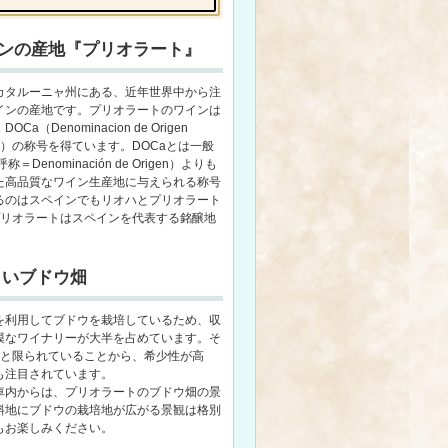
インの産地『プリオラート』
カタルーニャ州にある、近年世界中から注
インの産地です。プリオラートのワインは
（Denominacion de Origen
地呼称）の称号を得ています。DOCaとは一般
enominación de Origen）よりも
た高品質なワイン生産地に与えられる称号
るのはスペインでもリオハとプリオラート
プリオラートはスペインを代表する銘醸地
しいブドウ畑
を利用してブドウを栽培しているため、収
模なワイナリーが大半を占めています。そ
台と限られていることから、希少性が高
も注目されています。
車内からは、プリオラートのブドウ畑の景
斜地にブドウの栽培地が広がる景観は格別
もお楽しみください。