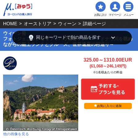
お気に入り
マイページ
メニュー
HOME
>
オーストリア
>
ウィーン
>
詳細ページ
ウィーン発
emoji_objects
keyboard_arrow_down
同じキーワードで別の商品を探す
フォトジェニックなヴァッハウ渓谷ツアー ～ドナウ川を眺め
ながらの船上ランチとクルーズ、世界遺産の村巡り～
325.00～1310.00EUR
(61,068～246,149円)
※1名様あたりの料金
お気に入りに追加
他の画像を見る