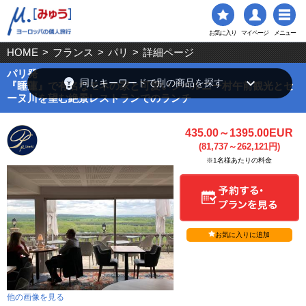
お気に入り
マイページ
メニュー
HOME
>
フランス
>
パリ
>
詳細ページ
パリ発
emoji_objects
keyboard_arrow_down
同じキーワードで別の商品を探す
『睡蓮』で有名なモネの家と可愛いジベルニー村午前観光とセ
ーヌ川を望む絶景レストランでのランチ
435.00～1395.00EUR
(81,737～262,121円)
※1名様あたりの料金
お気に入りに追加
他の画像を見る