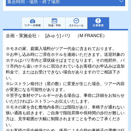
集合時間・場所・終了場所
企画・実施会社： [みゅう] パリ （M FRANCE）
※モネの家、庭園入場料がツアー代金に含まれております。
※お申し込み時にご滞在ホテルを連絡いただきます。送迎対象の
ホテルはパリ市内と環状線そばまでとなります。その他郊外、パ
リ市内から遠いホテルに宿泊されているお客様のお申込みは追加
料金で、またはお受けできない場合がありますのでご相談下さ
い。
※レストラン格付け（星の数）に変更が生じた場合、ツアー内容
が変更になる可能性があります。
※苦手な食材やアレルギーがある場合は、事前に詳細をお知らせ
いただければレストランへお伝えいたします。
※モネの家を含む敷地内各所には階段があり、車椅子が通れない
狭い通路も続きます。ご自身で階段昇降や長時間の歩行が難しい
方は、見学範囲が大幅に制限されますことを予めご了承くださ
い。
※お客様の安全確保のため、係員による介助や車椅子の運搬は行